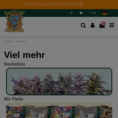
4 NEUE LIMITED EDITIONS💣
(+info)
(
0
)
0
Startseite
Viel mehr
Viel mehr
Neuheiten
Mix Packs