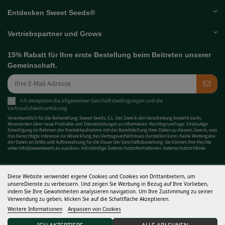
Entdecken Sweet Seeds®
Vertriebspartner und Grows
15% Rabatt für Ihre erste Bestellung beim Beitreten unserer
Gemeinschaft.
Ich akzeptiere die allgemeinen
Geschäftsbedingungen
und
die
Vertraulichkeitserklärung
Verantwortlich für die Behandlung: Sweet Seeds, S.L. Der Zweck der Verarbeitung besteht darin,
Abonnenten über neue Produkte und Dienstleistungen zu informieren. Rechtsgrundlage: Eindeutige
Einwilligung im Rahmen der Kontaktaufnahme mit der Bereitstellung Ihrer Daten zu diesem Zweck, was
das berechtigte Interesse zur Abwicklung des Vertragsverhältnisses darstellen kann. Keine Weitergabe
der Daten an Dritte und Aufbewahrung für die Dauer der Geschäftsbeziehung. Sie können Ihre Rechte
unter
info@sweetseeds.es
ausüben. Vollständige Datenschutzinformationen:
datenschutzrichtlinie
Diese Website verwendet eigene Cookies und Cookies von Drittanbietern, um
unsereDienste zu verbessern. Und zeigen Sie Werbung in Bezug auf Ihre Vorlieben,
indem Sie Ihre Gewohnheiten analysieren navigation. Um Ihre Zustimmung zu seiner
Verwendung zu geben, klicken Sie auf die Schaltfläche Akzeptieren.
Weitere Informationen
Anpassen von Cookies
Die Cannabis-Samen, die Sweet Seeds® vermarktet, sind Sammlungsobjekte