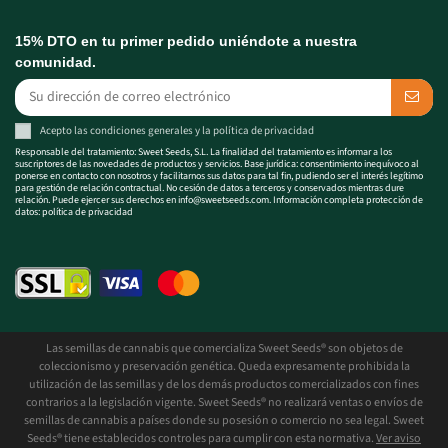
15% DTO en tu primer pedido uniéndote a nuestra
comunidad.
Acepto las
condiciones generales
y la
política de privacidad
Responsable del tratamiento: Sweet Seeds, S.L. La finalidad del tratamiento es informar a los
suscriptores de las novedades de productos y servicios. Base jurídica: consentimiento inequívoco al
ponerse en contacto con nosotros y facilitarnos sus datos para tal fin, pudiendo ser el interés legítimo
para gestión de relación contractual. No cesión de datos a terceros y conservados mientras dure
relación. Puede ejercer sus derechos en
info@sweetseeds.com
. Información completa protección de
datos:
política de privacidad
Las semillas de cannabis que comercializa Sweet Seeds® son objetos de
coleccionismo y preservación genética. Queda expresamente prohibida la
utilización de las semillas y de los demás productos comercializados con fines
contrarios a la legislación vigente. Sweet Seeds® no realizará ventas o envíos de
semillas de cannabis a países donde su posesión o comercio no sea legal. Sweet
Seeds® tiene establecidos controles para cumplir con esta normativa.
Ver aviso