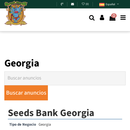
Skip to main content
(
0
)
Español
0
Georgia
Seeds Bank Georgia
Tipo de Negocio
Georgia