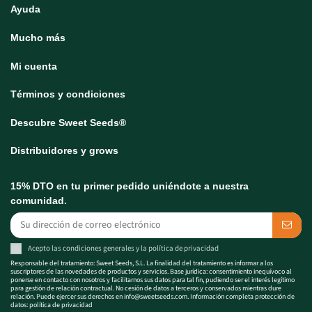
Ayuda
Mucho más
Mi cuenta
Términos y condiciones
Descubre Sweet Seeds®
Distribuidores y grows
15% DTO en tu primer pedido uniéndote a nuestra
comunidad.
Acepto las
condiciones generales
y la
política de privacidad
Responsable del tratamiento: Sweet Seeds, S.L. La finalidad del tratamiento es informar a los
suscriptores de las novedades de productos y servicios. Base jurídica: consentimiento inequívoco al
ponerse en contacto con nosotros y facilitarnos sus datos para tal fin, pudiendo ser el interés legítimo
para gestión de relación contractual. No cesión de datos a terceros y conservados mientras dure
relación. Puede ejercer sus derechos en
info@sweetseeds.com
. Información completa protección de
datos:
política de privacidad