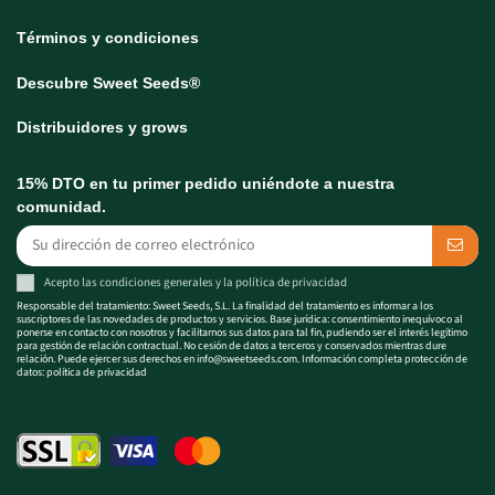
Términos y condiciones
Descubre Sweet Seeds®
Distribuidores y grows
15% DTO en tu primer pedido uniéndote a nuestra
comunidad.
Acepto las
condiciones generales
y la
política de privacidad
Responsable del tratamiento: Sweet Seeds, S.L. La finalidad del tratamiento es informar a los
suscriptores de las novedades de productos y servicios. Base jurídica: consentimiento inequívoco al
ponerse en contacto con nosotros y facilitarnos sus datos para tal fin, pudiendo ser el interés legítimo
para gestión de relación contractual. No cesión de datos a terceros y conservados mientras dure
relación. Puede ejercer sus derechos en
info@sweetseeds.com
. Información completa protección de
datos:
política de privacidad