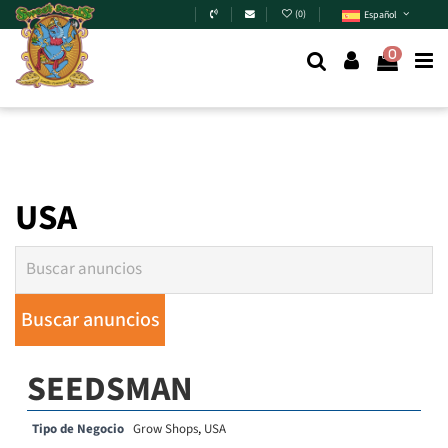
Skip to main content
(
0
)
Español
0
USA
SEEDSMAN
Tipo de Negocio
Grow Shops
,
USA