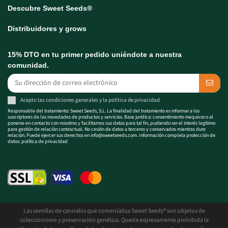
Descubre Sweet Seeds®
Distribuidores y grows
15% DTO en tu primer pedido uniéndote a nuestra
comunidad.
Acepto las
condiciones generales
y la
política de privacidad
Responsable del tratamiento: Sweet Seeds, S.L. La finalidad del tratamiento es informar a los
suscriptores de las novedades de productos y servicios. Base jurídica: consentimiento inequívoco al
ponerse en contacto con nosotros y facilitarnos sus datos para tal fin, pudiendo ser el interés legítimo
para gestión de relación contractual. No cesión de datos a terceros y conservados mientras dure
relación. Puede ejercer sus derechos en
info@sweetseeds.com
. Información completa protección de
datos:
política de privacidad
Las semillas de cannabis que comercializa Sweet Seeds® son objetos de
coleccionismo y preservación genética. Queda expresamente prohibida la