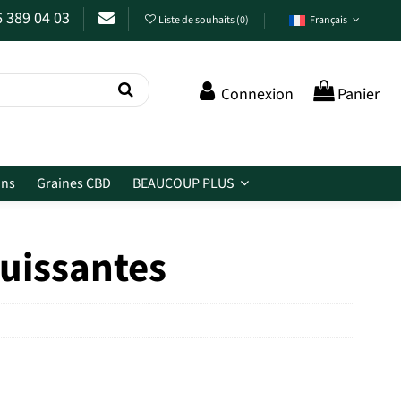
6 389 04 03
Liste de souhaits
(
0
)
Français
Connexion
Panier
ins
Graines CBD
BEAUCOUP PLUS
puissantes