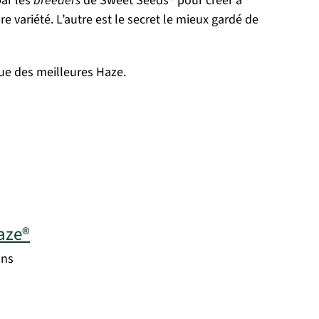
par les
breeders
de Sweet Seeds® pour créer à
 variété. L’autre est le secret le mieux gardé de
ique des meilleures Haze.
aze®
ons