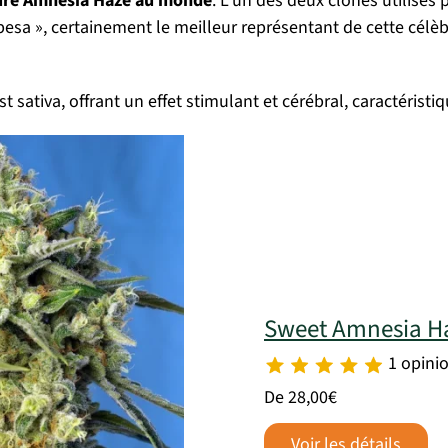
ure Amnesia Haze au monde
. L’un des deux clones utilisés 
sa », certainement le meilleur représentant de cette célèbre
t sativa, offrant un effet stimulant et cérébral, caractérist
Sweet Amnesia H
1 opini
De 28,00€
Voir les détails