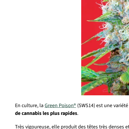
En culture, la
Green Poison®
(SWS14) est une variété 
de cannabis les plus rapides
.
Très vigoureuse, elle produit des têtes très denses e