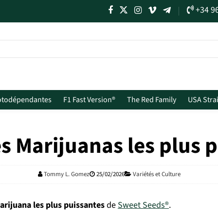
+34 9
otodépendantes
F1 Fast Version®
The Red Family
USA Stra
s Marijuanas les plus 
Tommy L. Gomez
25/02/2026
Variétés et Culture
arijuana les plus puissantes
de
Sweet Seeds®
.