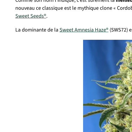
Comme son nom l’indique, c’est surement la
meille
nouveau ce classique est le mythique clone « Cordobe
Sweet Seeds®
.
La dominante de la
Sweet Amnesia Haze®
(SWS72) es