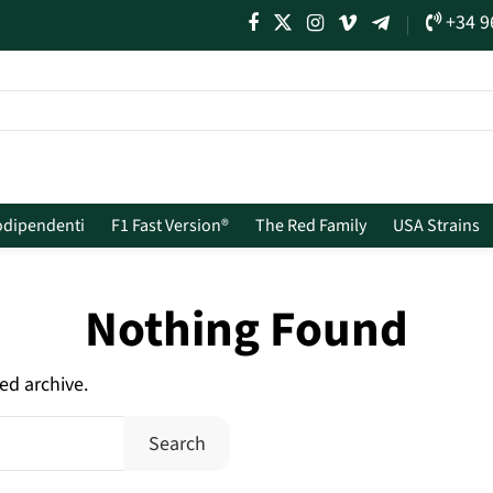
+34 9
odipendenti
F1 Fast Version®
The Red Family
USA Strains
Nothing Found
ed archive.
Search