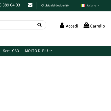
6 389 04 03
Lista dei desideri
(
0
)
Italiano
Accedi
Carrello
Semi CBD
MOLTO DI PIU