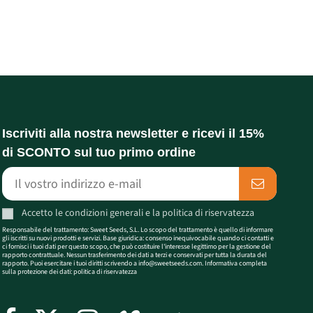
Iscriviti alla nostra newsletter e ricevi il 15%
di SCONTO sul tuo primo ordine
Accetto le
condizioni generali
e la
politica di riservatezza
Responsabile del trattamento: Sweet Seeds, S.L. Lo scopo del trattamento è quello di informare
gli iscritti su nuovi prodotti e servizi. Base giuridica: consenso inequivocabile quando ci contatti e
ci fornisci i tuoi dati per questo scopo, che può costituire l'interesse legittimo per la gestione del
rapporto contrattuale. Nessun trasferimento dei dati a terzi e conservati per tutta la durata del
rapporto. Puoi esercitare i tuoi diritti scrivendo a
info@sweetseeds.com
. Informativa completa
sulla protezione dei dati:
politica di riservatezza