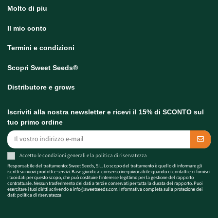
Molto di piu
Il mio conto
Termini e condizioni
Scopri Sweet Seeds®
Distributore e grows
Iscriviti alla nostra newsletter e ricevi il 15% di SCONTO sul
tuo primo ordine
Accetto le
condizioni generali
e la
politica di riservatezza
Responsabile del trattamento: Sweet Seeds, S.L. Lo scopo del trattamento è quello di informare gli
iscritti su nuovi prodotti e servizi. Base giuridica: consenso inequivocabile quando ci contatti e ci fornisci
i tuoi dati per questo scopo, che può costituire l'interesse legittimo per la gestione del rapporto
contrattuale. Nessun trasferimento dei dati a terzi e conservati per tutta la durata del rapporto. Puoi
esercitare i tuoi diritti scrivendo a
info@sweetseeds.com
. Informativa completa sulla protezione dei
dati:
politica di riservatezza