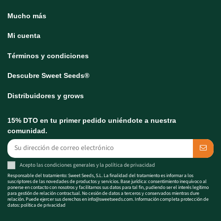
Mucho más
Mi cuenta
Términos y condiciones
Descubre Sweet Seeds®
Distribuidores y grows
15% DTO en tu primer pedido uniéndote a nuestra
comunidad.
Acepto las
condiciones generales
y la
política de privacidad
Responsable del tratamiento: Sweet Seeds, S.L. La finalidad del tratamiento es informar a los
suscriptores de las novedades de productos y servicios. Base jurídica: consentimiento inequívoco al
ponerse en contacto con nosotros y facilitarnos sus datos para tal fin, pudiendo ser el interés legítimo
para gestión de relación contractual. No cesión de datos a terceros y conservados mientras dure
relación. Puede ejercer sus derechos en
info@sweetseeds.com
. Información completa protección de
datos:
política de privacidad