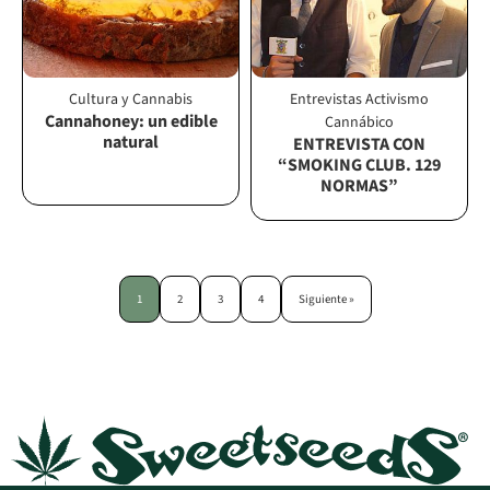
Cultura y Cannabis
Entrevistas
Activismo
Cannahoney: un edible
Cannábico
natural
ENTREVISTA CON
“SMOKING CLUB. 129
NORMAS”
1
2
3
4
Siguiente »