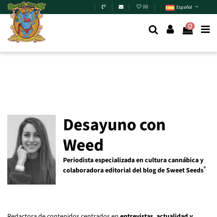
Skip to main content
(
0
)
Español
0
Desayuno con
Weed
Periodista especializada en cultura cannábica y
®
colaboradora editorial del blog de Sweet Seeds
Redactora de contenidos centrados en
entrevistas, actualidad y