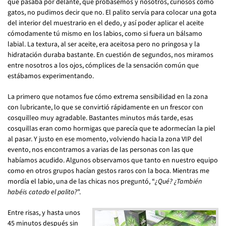
que pasaba por delante, que probásemos y nosotros, curiosos como
gatos, no pudimos decir que no. El palito servía para colocar una gota
del interior del muestrario en el dedo, y así poder aplicar el aceite
cómodamente tú mismo en los labios, como si fuera un bálsamo
labial. La textura, al ser aceite, era aceitosa pero no pringosa y la
hidratación duraba bastante. En cuestión de segundos, nos miramos
entre nosotros a los ojos, cómplices de la sensación común que
estábamos experimentando.
La primero que notamos fue cómo extrema sensibilidad en la zona
con lubricante, lo que se convirtió rápidamente en un frescor con
cosquilleo muy agradable. Bastantes minutos más tarde, esas
cosquillas eran como hormigas que parecía que te adormecían la piel
al pasar. Y justo en ese momento, volviendo hacia la zona VIP del
evento, nos encontramos a varias de las personas con las que
habíamos acudido. Algunos observamos que tanto en nuestro equipo
como en otros grupos hacían gestos raros con la boca. Mientras me
mordía el labio, una de las chicas nos preguntó, “
¿Qué? ¿También
habéis catado el palito?
”.
Entre risas, y hasta unos
45 minutos después sin