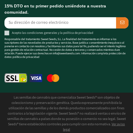
15% DTO en tu primer pedido uniéndote a nuestra
comunidad.
Acepto las
condiciones generales
y la
política de privacidad
Responsable del tratamiento: Sweet Seeds, S.L. La finalidad del tratamiento es informar a los
suscriptores de las novedades de productos y servicios. Base jurídica: consentimiento inequívoco al
ponerse en contacto con nosotros y facilitarnos sus datos para tal fin, pudiendo ser el interés legítimo
para gestión de relación contractual. No cesión de datos a terceros y conservados mientras dure
relación. Puede ejercer sus derechos en
info@sweetseeds.com
. Información completa protección de
datos:
política de privacidad
Las semillas de cannabis que comercializa Sweet Seeds® son objetos de
coleccionismo y preservación genética. Queda expresamente prohibida la
utilización de las semillas y de los demás productos comercializados con fines
contrarios a la legislación vigente. Sweet Seeds® no realizará ventas o envíos de
semillas de cannabis a países donde su posesión o comercio no sea legal. Sweet
Seeds® tiene establecidos controles para cumplir con esta normativa.
Ver aviso
legal