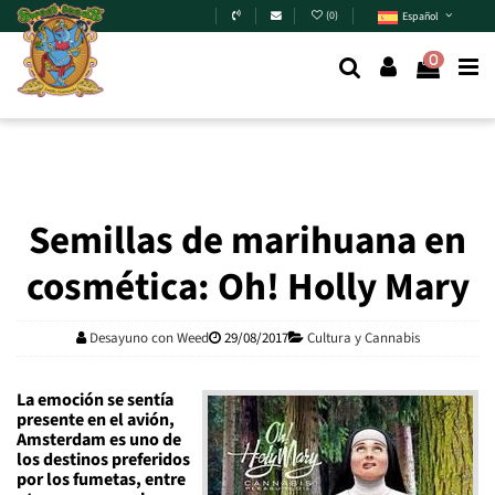
Skip to main content
(
0
)
Español
0
Semillas de marihuana en
cosmética: Oh! Holly Mary
Desayuno con Weed
29/08/2017
Cultura y Cannabis
La emoción se sentía
presente en el avión,
Amsterdam es uno de
los destinos preferidos
por los fumetas, entre