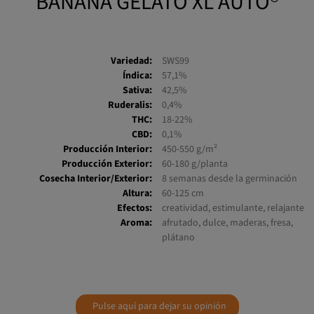
Variedad:
SWS99
Índica:
57,1%
Sativa:
42,5%
Ruderalis:
0,4%
THC:
18-22%
CBD:
0,1%
Producción Interior:
450-550 g/m²
Producción Exterior:
60-180 g/planta
Cosecha Interior/Exterior:
8 semanas desde la germinación
Altura:
60-125 cm
Efectos:
creatividad, estimulante, relajante
Aroma:
afrutado, dulce, maderas, fresa,
plátano
Pulse aquí para dejar su opinión