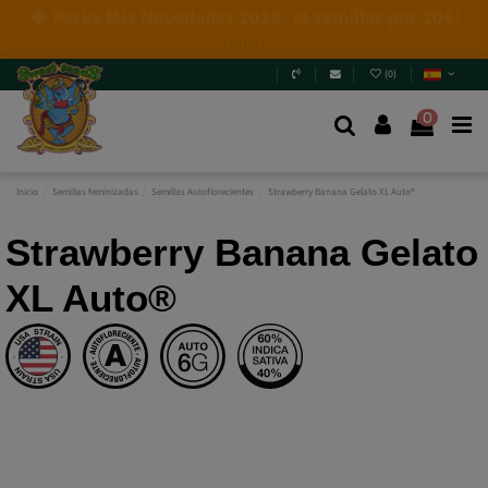
4 NUEVAS EDICIONES LIMITADAS💣
(+info)
(
0
)
0
Inicio
Semillas feminizadas
Semillas Autoflorecientes
Strawberry Banana Gelato XL Auto®
Strawberry Banana Gelato
XL Auto®