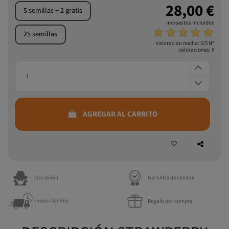
28,00 €
5 semillas + 2 gratis
Impuestos incluidos
25 semillas
Valoración media:
5
/5 Nº
valoraciones:
6
AGREGAR AL CARRITO
Discreción
Garantía de calidad
Envíos rápidos
Regalo por compra
DESCRIPCIÓN STRAWBERRY