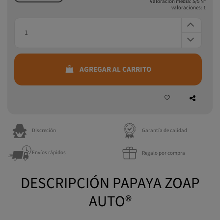
25 semillas
Valoración media:
5
/5 Nº
valoraciones:
1
AGREGAR AL CARRITO
Discreción
Garantía de calidad
Envíos rápidos
Regalo por compra
DESCRIPCIÓN PAPAYA ZOAP
AUTO®