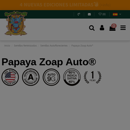
Novedades 2026
: 6 nuevas genéticas + Packs Mix.
¿Te
las vas a perder?
Entra y descúbrelas
.
(
0
)
0
Inicio
Semillas feminizadas
Semillas Autoflorecientes
Papaya Zoap Auto®
Papaya Zoap Auto®