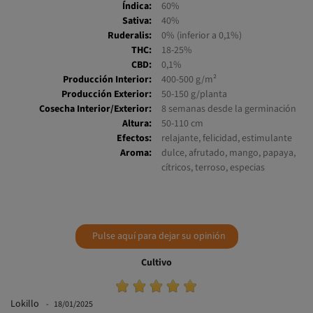
Variedad:
SWS107
Índica:
60%
Sativa:
40%
Ruderalis:
0% (inferior a 0,1%)
THC:
18-25%
CBD:
0,1%
Producción Interior:
400-500 g/m²
Producción Exterior:
50-150 g/planta
Cosecha Interior/Exterior:
8 semanas desde la germinación
Altura:
50-110 cm
Efectos:
relajante, felicidad, estimulante
Aroma:
dulce, afrutado, mango, papaya,
cítricos, terroso, especias
Pulse aquí para dejar su opinión
Cultivo