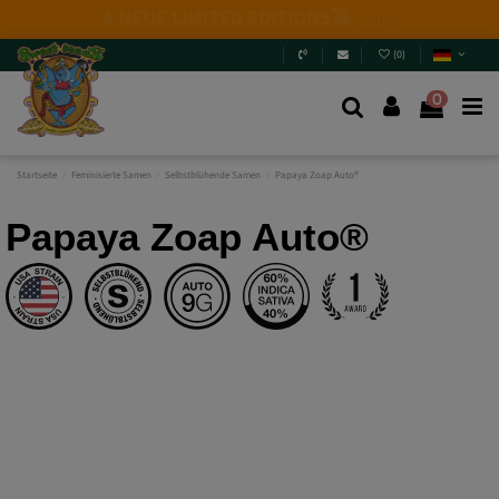
Neuerscheinungen 2026
: 6 neue Genetikarten + Mix
Packs.
Willst du sie wirklich verpassen?
Spring rein und
entdecke sie
.
(
0
)
0
Startseite
Feminisierte Samen
Selbstblühende Samen
Papaya Zoap Auto®
Papaya Zoap Auto®