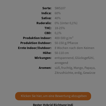
Sorte:
SWS107
Indica:
60%
Sativa:
40%
Ruderalis:
0% (Unter 0,1%)
THC:
18-25%
CBD:
0,1%
Produktion Indoor:
400-500 g/m²
Produktion Outdoor:
50-150 g/Pflanze
Ernte Indoor/Outdoor:
8 Wochen nach dem Keimen
Höhe:
50-110 cm
Wirkungen:
entspannend, Glücksgefühl,
anregend
Aromen:
süß, fruchtig, Mango, Papaya,
Zitrusfrüchte, erdig, Gewürze
Klicken Sie hier, um eine Bewertung abzugeben