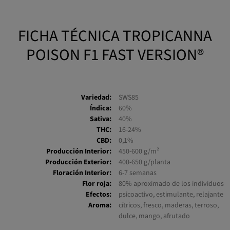
FICHA TÉCNICA TROPICANNA
POISON F1 FAST VERSION®
Variedad:
SWS85
Índica:
60%
Sativa:
40%
THC:
16-24%
CBD:
0,1%
Producción Interior:
450-600 g/m²
Producción Exterior:
400-650 g/planta
Floración Interior:
6-7 semanas
Flor roja:
80% aproximado de los individuos
Efectos:
psicoactivo, estimulante, relajante
Aroma:
cítricos, fresco, maderas, terroso,
dulce, mango, afrutado