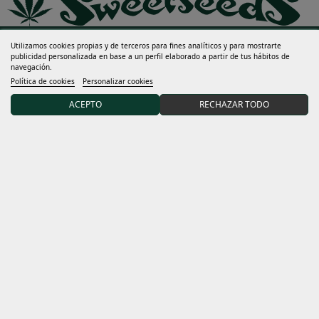
Utilizamos cookies propias y de terceros para fines analíticos y para mostrarte
publicidad personalizada en base a un perfil elaborado a partir de tus hábitos de
navegación.
Ayuda
Política de cookies
Personalizar cookies
ACEPTO
RECHAZAR TODO
Mucho más
Mi cuenta
Términos y condiciones
Descubre Sweet Seeds®
Distribuidores y grows
15% DTO en tu primer pedido uniéndote a nuestra
comunidad.