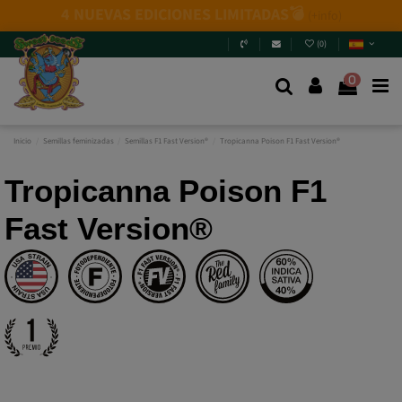
Novedades 2026
: 6 nuevas genéticas + Packs Mix.
¿Te
las vas a perder?
Entra y descúbrelas
.
(
0
)
0
Inicio
Semillas feminizadas
Semillas F1 Fast Version®
Tropicanna Poison F1 Fast Version®
Tropicanna Poison F1
Fast Version®