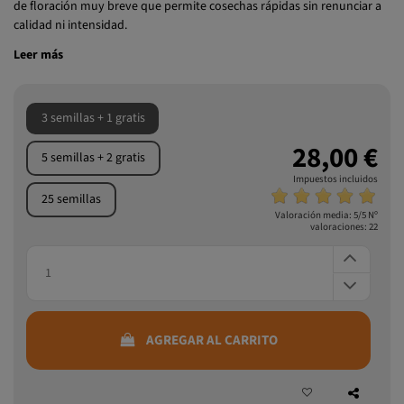
excepcional
. Con sabores dulces, afrutados y terrosos, ofrece un ciclo
de floración muy breve que permite cosechas rápidas sin renunciar a
calidad ni intensidad.
Leer más
3 semillas + 1 gratis
28,00 €
5 semillas + 2 gratis
Impuestos incluidos
25 semillas
Valoración media:
5
/5 Nº
valoraciones:
22
AGREGAR AL CARRITO