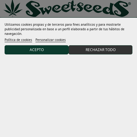
Utilizamos cookies propias y de terceros para fines analíticos y para mostrarte
Ayuda
publicidad personalizada en base a un perfil elaborado a partir de tus hábitos de
navegación.
Política de cookies
Personalizar cookies
Mucho más
ACEPTO
RECHAZAR TODO
Mi cuenta
Términos y condiciones
Descubre Sweet Seeds®
Distribuidores y grows
15% DTO en tu primer pedido uniéndote a nuestra
comunidad.
Acepto las
condiciones generales
y la
política de privacidad