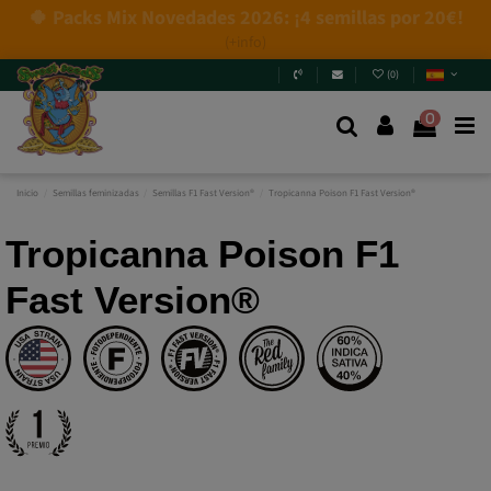
4 NUEVAS EDICIONES LIMITADAS💣
(+info)
(
0
)
0
Inicio
Semillas feminizadas
Semillas F1 Fast Version®
Tropicanna Poison F1 Fast Version®
Tropicanna Poison F1
Fast Version®