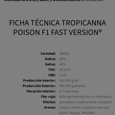
FICHA TÉCNICA TROPICANNA
POISON F1 FAST VERSION®
Variedad:
SWS85
Índica:
60%
Sativa:
40%
THC:
16-24%
CBD:
0,1%
Producción Interior:
450-600 g/m²
Producción Exterior:
400-650 g/planta
Floración Interior:
6-7 semanas
Flor roja:
80% aproximado de los individuos
Efectos:
psicoactivo, estimulante, relajante
Aroma:
cítricos, fresco, maderas, terroso,
dulce, mango, afrutado