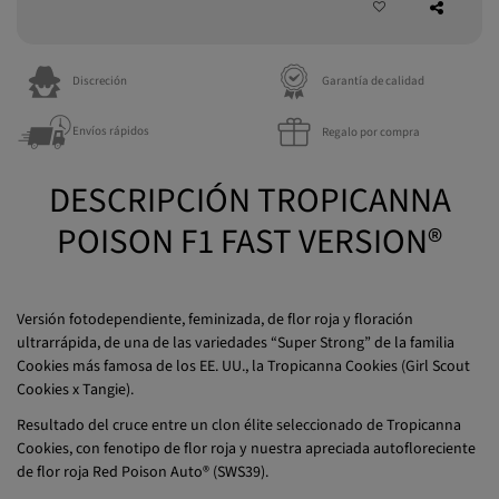
Discreción
Garantía de calidad
Envíos rápidos
Regalo por compra
DESCRIPCIÓN TROPICANNA
POISON F1 FAST VERSION®
Versión fotodependiente, feminizada, de flor roja y floración
ultrarrápida, de una de las variedades “Super Strong” de la familia
Cookies más famosa de los EE. UU., la Tropicanna Cookies (Girl Scout
Cookies x Tangie).
Resultado del cruce entre un clon élite seleccionado de Tropicanna
Cookies, con fenotipo de flor roja y nuestra apreciada autofloreciente
de flor roja Red Poison Auto® (SWS39).
Variedad muy productiva y resinosa que produce niveles de THC de