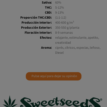
Índica:
40%
Sativa:
60%
THC:
5-12%
CBD:
9-13%
Proporción THC:CBD:
(1:1-1:2)
Producción Interior:
400-600 g/m²
Producción Exterior:
350-550 g/planta
Floración Interior:
8-9 semanas
Efectos:
relajante, estimulante, apetito,
creatividad
Aroma:
ciprés, cítricos, especias, leñoso,
Diesel
Pulse aquí para dejar su opinión