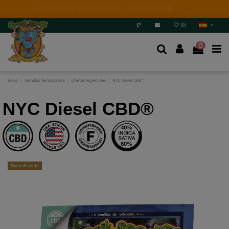
Novedades 2026
: 6 nuevas genéticas + Packs Mix.
¿Te
las vas a perder?
Entra y descúbrelas
.
(
0
)
0
Inicio
Semillas feminizadas
Ofertas especiales
NYC Diesel CBD®
NYC Diesel CBD®
Fuera de venta