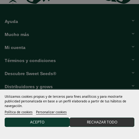
Ayuda
Mucho más
Mi cuenta
Términos y condiciones
Descubre Sweet Seeds®
Distribuidores y grows
Utilizamos cookies propias y de terceros para fines analíticos y para mostrarte
publicidad personalizada en base a un perfil elaborado a partir de tus hábitos de
15% DTO en tu primer pedido uniéndote a nuestra
navegación.
comunidad.
Política de cookies
Personalizar cookies
ACEPTO
RECHAZAR TODO
Acepto las
condiciones generales
y la
política de privacidad