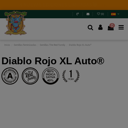
Novedades 2026
: 6 nuevas genéticas + Packs Mix.
¿Te
las vas a perder?
Entra y descúbrelas
.
(
0
)
0
Inicio
Semillas feminizadas
Semillas The Red Family
Diablo Rojo XL Auto®
Diablo Rojo XL Auto®