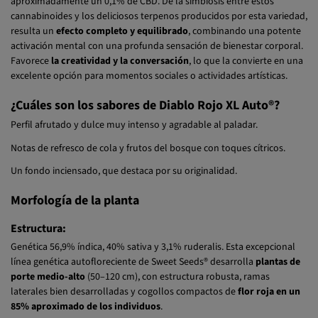
contenido de THC que oscila entre el 16% y el 23%, y
aproximadamente un 0,1% de CBD. De la simbiosis entre estos
cannabinoides y los deliciosos terpenos producidos por esta variedad,
resulta un
efecto completo y equilibrado
, combinando una potente
activación mental con una profunda sensación de bienestar corporal.
Favorece
la creatividad y la conversación
, lo que la convierte en una
excelente opción para momentos sociales o actividades artísticas.
¿Cuáles son los sabores de Diablo Rojo XL Auto®?
Perfil afrutado y dulce muy intenso y agradable al paladar.
Notas de refresco de cola y frutos del bosque con toques cítricos.
Un fondo inciensado, que destaca por su originalidad.
Morfología de la planta
Estructura:
Genética 56,9% índica, 40% sativa y 3,1% ruderalis. Esta excepcional
línea genética autofloreciente de Sweet Seeds® desarrolla
plantas de
porte medio-alto
(50–120 cm), con estructura robusta, ramas
laterales bien desarrolladas y cogollos compactos de
flor roja en un