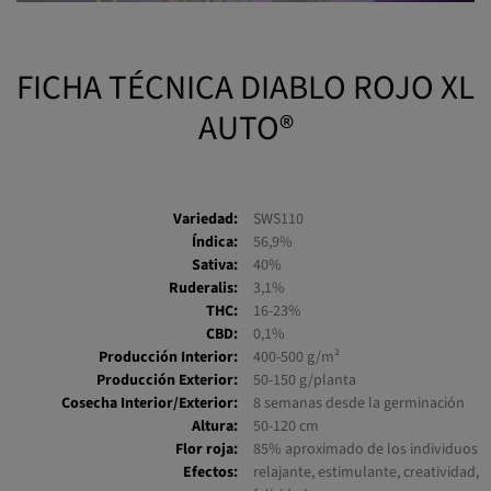
FICHA TÉCNICA DIABLO ROJO XL
AUTO®
Variedad:
SWS110
Índica:
56,9%
Sativa:
40%
Ruderalis:
3,1%
THC:
16-23%
CBD:
0,1%
Producción Interior:
400-500 g/m²
Producción Exterior:
50-150 g/planta
Cosecha Interior/Exterior:
8 semanas desde la germinación
Altura:
50-120 cm
Flor roja:
85% aproximado de los individuos