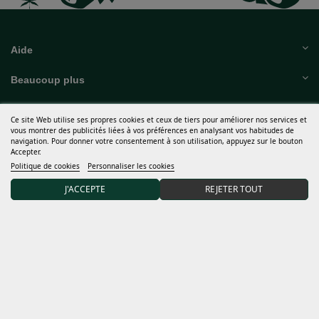
Aide
Beaucoup plus
Mon compte
Ce site Web utilise ses propres cookies et ceux de tiers pour améliorer nos services et
vous montrer des publicités liées à vos préférences en analysant vos habitudes de
Termes et conditions
navigation. Pour donner votre consentement à son utilisation, appuyez sur le bouton
Accepter.
Politique de cookies
Personnaliser les cookies
Découvrir Sweet Seeds®
J'ACCEPTE
REJETER TOUT
Distributeurs et grows
Abonnez-vous à notre newsletter et recevez 15 % de
RÉDUCTION sur votre première commande
J'accepte les
conditions générales
et la
politique de confidentialité
Responsable du traitement : Sweet Seeds, S.L. La finalité du traitement est d'informer les abonnés des
nouveaux produits et services. Base juridique : consentement sans équivoque lorsque vous nous