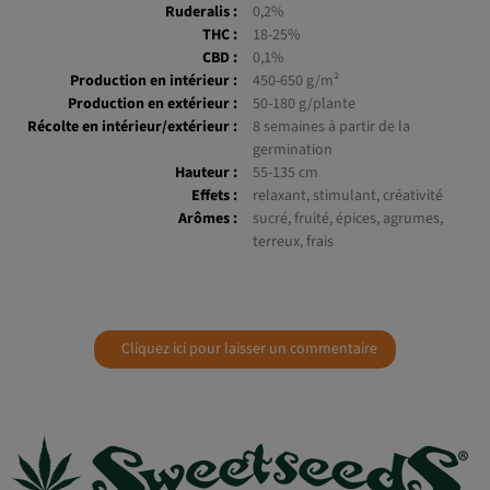
Ruderalis :
0,2%
THC :
18-25%
CBD :
0,1%
Production en intérieur :
450-650 g/m²
Production en extérieur :
50-180 g/plante
Récolte en intérieur/extérieur :
8 semaines à partir de la
germination
Hauteur :
55-135 cm
Effets :
relaxant, stimulant, créativité
Arômes :
sucré, fruité, épices, agrumes,
terreux, frais
Cliquez ici pour laisser un commentaire