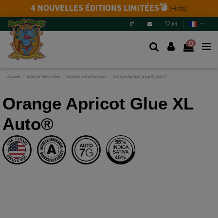
4 NOUVELLES ÉDITIONS LIMITÉES💣
(+info)
(
0
)
0
Accueil
Graines féminisées
Graines autofloraison
Orange Apricot Glue XL Auto®
Orange Apricot Glue XL
Auto®