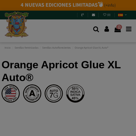
4 NUEVAS EDICIONES LIMITADAS💣
(+info)
(
0
)
0
Inicio
Semillas feminizadas
Semillas Autoflorecientes
Orange Apricot Glue XL Auto®
Orange Apricot Glue XL
Auto®