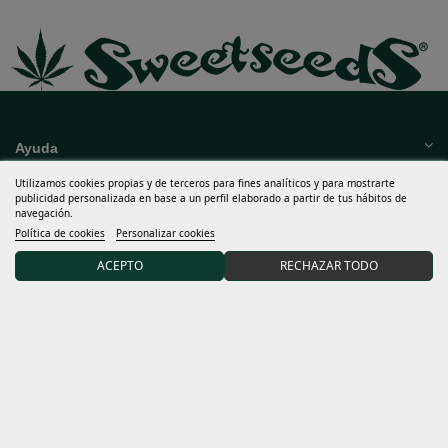
Ayuda
Utilizamos cookies propias y de terceros para fines analíticos y para mostrarte
Mucho más
publicidad personalizada en base a un perfil elaborado a partir de tus hábitos de
navegación.
Mi cuenta
Política de cookies
Personalizar cookies
ACEPTO
RECHAZAR TODO
Términos y condiciones
Descubre Sweet Seeds®
Distribuidores y grows
15% DTO en tu primer pedido uniéndote a nuestra
comunidad.