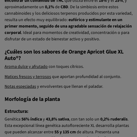
encontrar un contenido de THC
que oscila entre el
18%
y el
25%
, y
aproximadamente un
0,1%
de
CBD
. De la simbiosis entre estos
cannabinoides y los deliciosos terpenos producidos por esta variedad,
resulta un efecto muy equilibrado:
eufórico y estimulante en un
primer momento, seguido de una agradable sensación de relajación
corporal
. Ideal para momentos de creatividad, concentración o para
disfrutar de un estado de bienestar activo y positivo.
¿Cuáles son los sabores de Orange Apricot Glue XL
Auto®?
Aroma dulce y afrutado
con toques cítricos.
Matices frescos y terrosos
que aportan profundidad al conjunto.
Notas especiadas
y envolventes que llenan el paladar.
Morfología de la planta
Estructura:
Genética
56% índica
y
43,8% sativa
, con tan solo un
0,2% ruderalis
.
Esta excepcional línea genética autofloreciente XL desarrolla plantas
que pueden alcanzar entre
55 y 135 cm
de altura. Presenta una