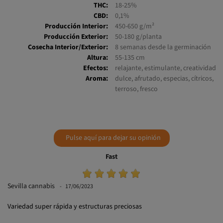
THC:
18-25%
CBD:
0,1%
Producción Interior:
450-650 g/m²
Producción Exterior:
50-180 g/planta
Cosecha Interior/Exterior:
8 semanas desde la germinación
Altura:
55-135 cm
Efectos:
relajante, estimulante, creatividad
Aroma:
dulce, afrutado, especias, cítricos,
terroso, fresco
Pulse aquí para dejar su opinión
Fast
Sevilla cannabis
17/06/2023
Variedad super rápida y estructuras preciosas