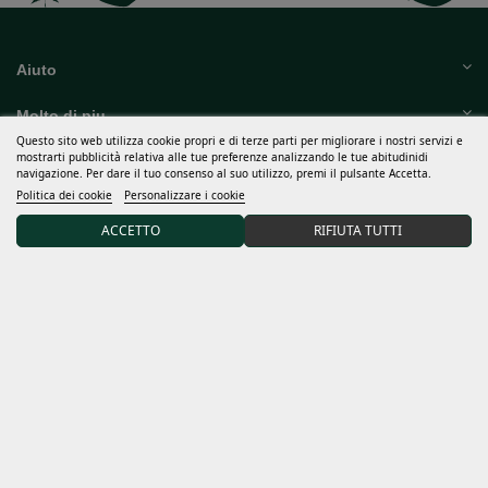
Aiuto
Molto di piu
Questo sito web utilizza cookie propri e di terze parti per migliorare i nostri servizi e
mostrarti pubblicità relativa alle tue preferenze analizzando le tue abitudinidi
navigazione. Per dare il tuo consenso al suo utilizzo, premi il pulsante Accetta.
Il mio conto
Politica dei cookie
Personalizzare i cookie
Termini e condizioni
ACCETTO
RIFIUTA TUTTI
Scopri Sweet Seeds®
Distributore e grows
Iscriviti alla nostra newsletter e ricevi il 15% di SCONTO sul
tuo primo ordine
Accetto le
condizioni generali
e la
politica di riservatezza
Responsabile del trattamento: Sweet Seeds, S.L. Lo scopo del trattamento è quello di informare gli