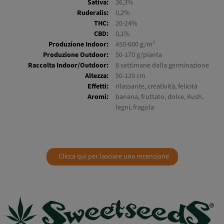
Indica:
63,5%
Sativa:
36,3%
Ruderalis:
0,2%
THC:
20-24%
CBD:
0,1%
Produzione Indoor:
450-600 g/m²
Produzione Outdoor:
50-170 g/pianta
Raccolta Indoor/Outdoor:
8 settimane dalla germinazione
Altezza:
50-120 cm
Effetti:
rilassante, creatività, felicità
Aromi:
banana, fruttato, dolce, Kush,
legni, fragola
Clicca qui per lasciare una recensione