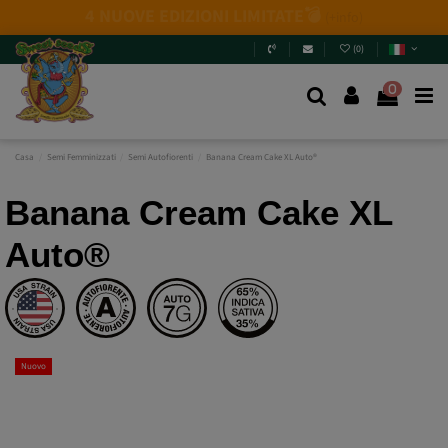
Novità 2026
: 6 nuove genetiche + Pack Mix.
Non
perderti le novità!
Entra e scoprile
.
(
0
)
0
Casa
Semi Femminizzati
Semi Autofiorenti
Banana Cream Cake XL Auto®
Banana Cream Cake XL
Auto®
Nuovo