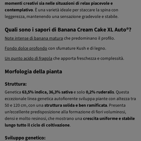
varietà risulta un
effetto potente ed equilibrato, ideale sia per
momenti creativi sia nelle situazioni di relax piacevole e
contemplativo
. È una varietà ideale per staccare la spina con
leggerezza, mantenendo una sensazione gradevole e stabile.
Quali sono i sapori di Banana Cream Cake XL Auto®?
Note intense di banana matura
che predominano il profilo.
Fondo dolce profondo
con sfumature Kush e di legno.
Un punto acido di fragola
che apporta freschezza e complessità.
Morfologia della pianta
Struttura:
Genetica
63,5% indica,
36,3% sativa
e solo
0,2% ruderalis
. Questa
eccezionale linea genetica autofiorente sviluppa piante con altezza tra
50 e 120 cm, con una
struttura solida e ben ramificata
. Presenta
un’eccellente predisposizione alla formazione di fiori voluminosi,
densi e molto resinosi, che mostrano una
crescita uniforme e stabile
lungo tutto il ciclo di coltivazione
.