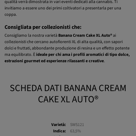
Seeds®
a gennaio 2026 e siamo sicuri che, col tempo, la sua altissima
qualità verrà dimostrata in vari eventi dedicati alla cannabis. Ti
invitiamo a essere uno dei primi coltivatori a presentarla per una
coppa.
Consigliata per collezionisti che:
Consigliamo la nostra varietà
Banana Cream Cake XL Auto®
ai
collezionisti che cercano autofiorenti XL di alta qualità, con sapori
dolci e fruttati, abbondante produzione di resina e un effetto potente
ma equilibrato. È
ideale per chi ama i profili aromatici di tipo dolce,
estrazioni gourmet ed esperienze rilassanti e creative
.
SCHEDA DATI BANANA CREAM
CAKE XL AUTO®
Varietà:
SWS121