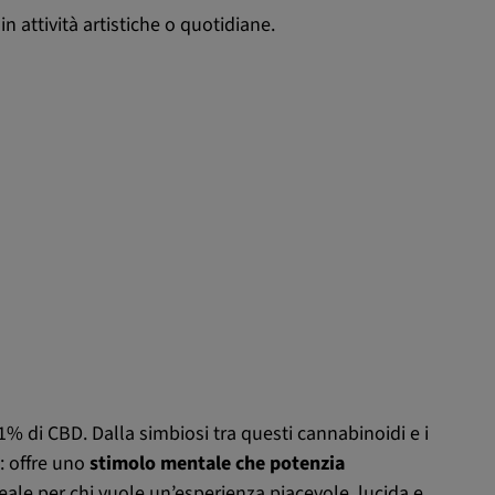
n attività artistiche o quotidiane.
% di CBD. Dalla simbiosi tra questi cannabinoidi e i
a: offre uno
stimolo mentale che potenzia
deale per chi vuole un’esperienza piacevole, lucida e