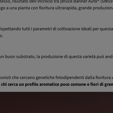
esso, risultato dell’incrocio tra [Bruce Banner Auto® (SWS91
go a una pianta con fioritura ultrarapida, grande produzione
 rispettando tutti i parametri di coltivazione ideali per quest
o.
 e un buon substrato, la produzione di questa varietà può an
ionisti che cercano genetiche fotodipendenti dalla fioritura ul
 chi cerca un profilo aromatico poco comune e fiori di gra