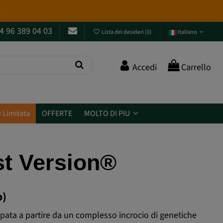
4 96 389 04 03
Lista dei desideri
(
0
)
Italiano
Accedi
Carrello
 Limitata
OFFERTE
MOLTO DI PIU
st Version®
p)
uppata a partire da un complesso incrocio di genetiche