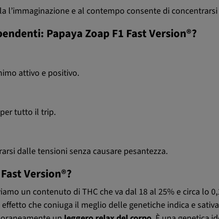
mola l’immaginazione e al contempo consente di concentrarsi i
ipendenti: Papaya Zoap F1 Fast Version®?
imo attivo e positivo.
r tutto il trip.
erarsi dalle tensioni senza causare pesantezza.
 Fast Version®?
iamo un contenuto di THC che va dal 18 al 25% e circa lo 0,1
n effetto che coniuga il meglio delle genetiche indica e sativ
mporaneamente un
leggero relax del corpo
. È una genetica i