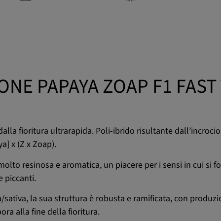
ONE PAPAYA ZOAP F1 FAST
la fioritura ultrarapida. Poli-ibrido risultante dall’incroci
a] x (Z x Zoap).
 molto resinosa e aromatica, un piacere per i sensi in cui si f
 piccanti.
ca/sativa, la sua struttura è robusta e ramificata, con produzi
a alla fine della fioritura.