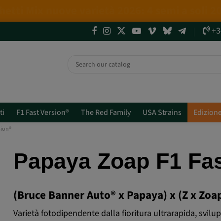
4 NUOVE EDIZIONI LIMITATE💣
(+info)
+3
ti
F1 Fast Version®
The Red Family
USA Strains
Edizione
sion®
Papaya Zoap F1 Fa
(Bruce Banner Auto® x Papaya) x (Z x Zoa
Varietà fotodipendente dalla fioritura ultrarapida, svil