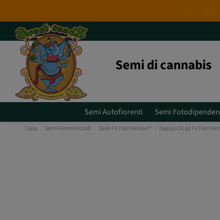
Semi di cannabis
Semi Autofiorenti
Semi Fotodipenden
Casa
Semi Femminizzati
Semi F1 Fast Version®
Papaya Zoap F1 Fast Ver