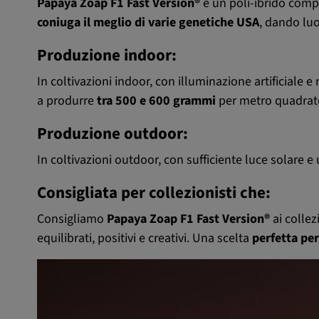
Papaya Zoap F1 Fast Version®
è un poli-ibrido compl
coniuga il meglio di varie genetiche USA
, dando luo
Produzione indoor:
In coltivazioni indoor, con illuminazione artificiale e
a produrre
tra 500 e 600 grammi
per metro quadrat
Produzione outdoor:
In coltivazioni outdoor, con sufficiente luce solare
Consigliata per collezionisti che:
Consigliamo
Papaya Zoap F1 Fast Version®
ai collez
equilibrati, positivi e creativi. Una scelta
perfetta per