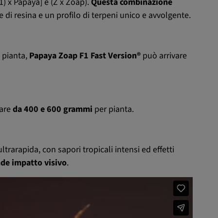
) x Papaya] e (Z x Zoap).
Questa combinazione
 di resina e un profilo di terpeni unico e avvolgente.
a pianta,
Papaya Zoap F1 Fast Version®
può arrivare
dare
da 400 e 600 grammi
per pianta.
trarapida, con sapori tropicali intensi ed effetti
nde impatto visivo
.