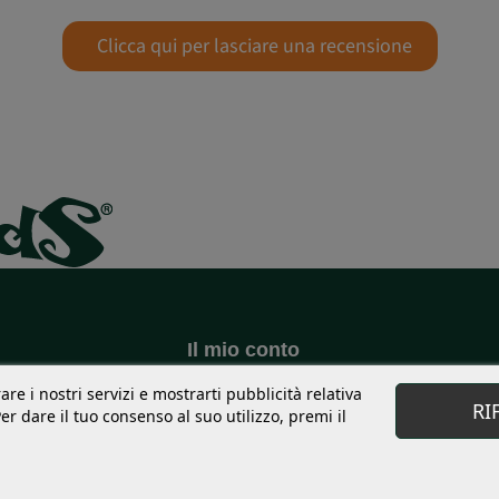
Clicca qui per lasciare una recensione
Il mio conto
S
Buoni
are i nostri servizi e mostrarti pubblicità relativa
g
Indirizzo di spedizione
RI
r dare il tuo consenso al suo utilizzo, premi il
Sweet Points
Storia dell'ordine