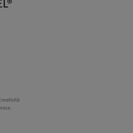
L®
creatività
mmose