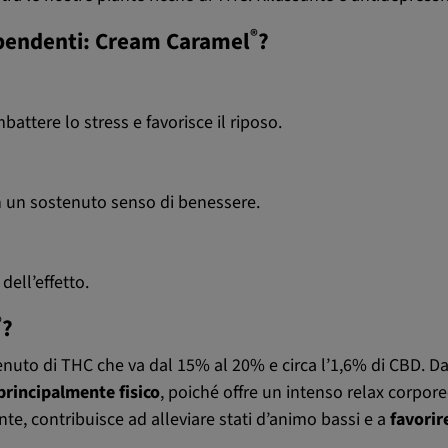
®
ipendenti: Cream Caramel
?
battere lo stress e favorisce il riposo.
n un sostenuto senso di benessere.
dell’effetto.
®
?
uto di THC che va dal 15% al 20% e circa l’1,6% di CBD. Dall
principalmente fisico
, poiché offre un intenso relax corpor
ante, contribuisce ad alleviare stati d’animo bassi e a
favorir