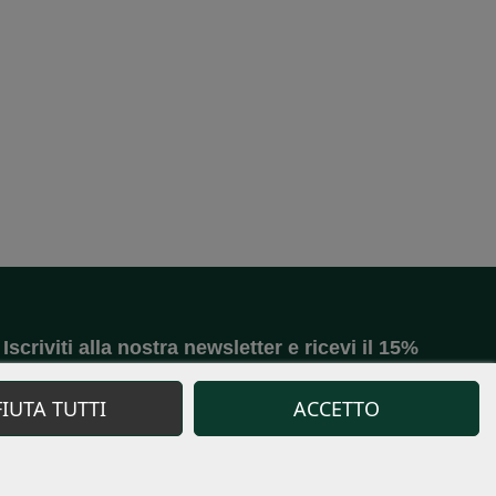
Iscriviti alla nostra newsletter e ricevi il 15%
di SCONTO sul tuo primo ordine
FIUTA TUTTI
ACCETTO
Accetto le
condizioni generali
e la
politica di riservatezza