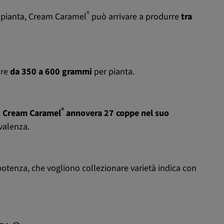
®
ta pianta, Cream Caramel
può arrivare a produrre
tra
are
da 350 a 600 grammi
per pianta.
®
.
Cream Caramel
annovera 27 coppe nel suo
ivalenza.
potenza, che vogliono collezionare varietà indica con