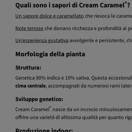
®
Quali sono i sapori di Cream Caramel
?
Un sapore dolce e caramellato
che rievoca le caram
Note terrose
che donano ricchezza e profondità al pr
Un’esperienza gustativa
avvolgente e persistente, ch
Morfologia della pianta
Struttura:
Genetica 90% indica e 10% sativa. Questa eccezional
cima centrale
, accompagnati da numerosi rami lateral
Sviluppo genetico:
®
Cream Caramel
nasce da un incrocio minuziosament
offrire una varietà di altissima qualità per quanto ri
Produzione indoor
: