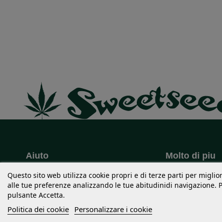
Aiuto
Molto di piu
+34 96 389 04 03
USA STRAIN
Questo sito web utilizza cookie propri e di terze parti per miglior
Domande di ordinazione
Merchandisin
alle tue preferenze analizzando le tue abitudinidi navigazione. Pe
Dubbi sulle spese di spedizioni
Premi
pulsante Accetta.
Modalità di pagamento
Fiere
Politica dei cookie
Personalizzare i cookie