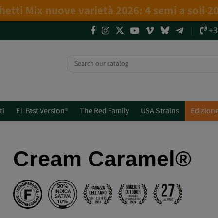
4 NUOVE EDIZIONI LIMITATE💣
(+info)
+3
ti
F1 Fast Version®
The Red Family
USA Strains
Edizione
Cream Caramel®