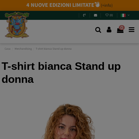
4 NUOVE EDIZIONI LIMITATE💣
(+info)
(
0
)
0
Casa
Merchandising
T-shirt bianca Stand up donna
T-shirt bianca Stand up
donna