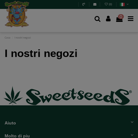
(
0
)
0
Casa
I nostri negozi
I nostri negozi
Aiuto
Molto di piu