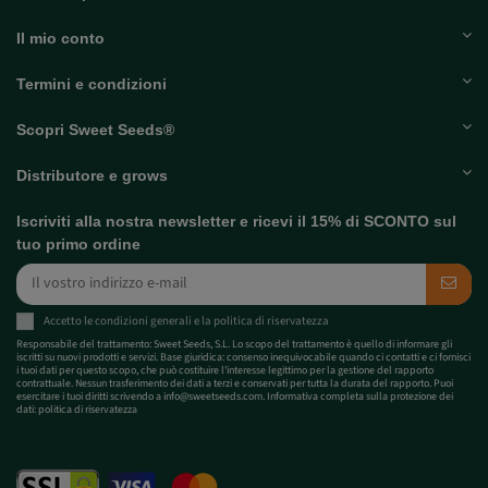
Il mio conto
Termini e condizioni
Scopri Sweet Seeds®
Distributore e grows
Iscriviti alla nostra newsletter e ricevi il 15% di SCONTO sul
tuo primo ordine
Accetto le
condizioni generali
e la
politica di riservatezza
Responsabile del trattamento: Sweet Seeds, S.L. Lo scopo del trattamento è quello di informare gli
iscritti su nuovi prodotti e servizi. Base giuridica: consenso inequivocabile quando ci contatti e ci fornisci
i tuoi dati per questo scopo, che può costituire l'interesse legittimo per la gestione del rapporto
contrattuale. Nessun trasferimento dei dati a terzi e conservati per tutta la durata del rapporto. Puoi
esercitare i tuoi diritti scrivendo a
info@sweetseeds.com
. Informativa completa sulla protezione dei
dati:
politica di riservatezza