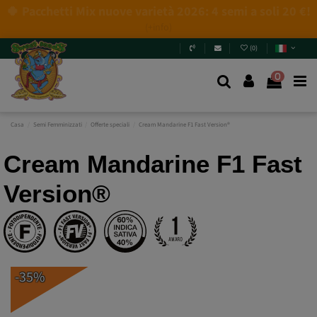
4 NUOVE EDIZIONI LIMITATE💣
(+info)
(
0
)
0
Casa
Semi Femminizzati
Offerte speciali
Cream Mandarine F1 Fast Version®
Cream Mandarine F1 Fast
Version®
-35%