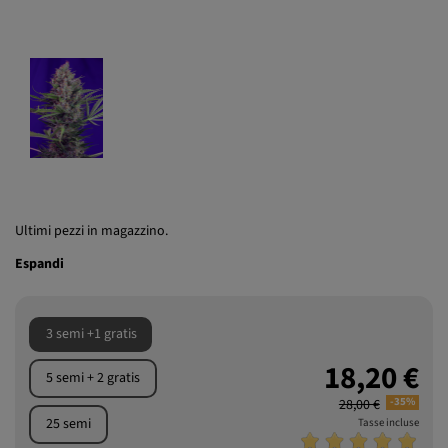
Ultimi pezzi in magazzino.
Espandi
3 semi +1 gratis
18,20 €
5 semi + 2 gratis
-35%
28,00 €
25 semi
Tasse incluse
Valutazione media:
5
/5 Nº