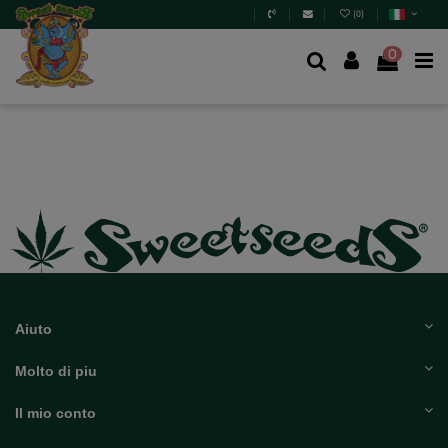
(
0
)
0
Aiuto
Molto di piu
Il mio conto