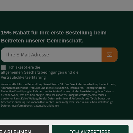
15% Rabatt für Ihre erste Bestellung beim
Beitreten unserer Gemeinschaft.
Ich akzeptiere die
allgemeinen
Geschäftsbedingungen
und
die
Vertraulichkeitserklärung
Verantwortlich für die Behandlung: Sweet Seeds, S.L. Der Zweck der Verarbeitung besteht darin,
Abonnenten über neue Produkte und Dienstleistungen zu informieren. Rechtsgrundlage:
Eindeutige Einwilligung im Rahmen der Kontaktaufnahme mit der Bereitstellung Ihrer Daten zu
diesem Zweck, was das berechtigte Interesse zur Abwicklung des Vertragsverhältnisses
darstellen kann. Keine Weitergabe der Daten an Dritte und Aufbewahrung für die Dauer der
Geschäftsbeziehung. Sie können Ihre Rechte unter
info@sweetseeds.es
ausüben. Vollständige
Datenschutzinformationen:
datenschutzrichtlinie
E ABLEHNEN
ICH AKZEPTIERE