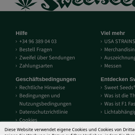
Hilfe
Viel mehr
+34 96 389 04 03
USA STRAIN
Bestell Fragen
Merchandisin
Zweifel über Sendungen
Auszeichnun
Zahlungsarten
Messen
Geschäftsbedingungen
Entdecken S
Rechtliche Hinweise
Sweet Seeds
Bedingungen und
Was ist die T
Nutzungsbedingungen
Was ist F1 Fa
Datenschutzrichtlinie
Lichtabhäng
Cookies
Urheberrechte
Diese Website verwendet eigene Cookies und Cookies von Dritt