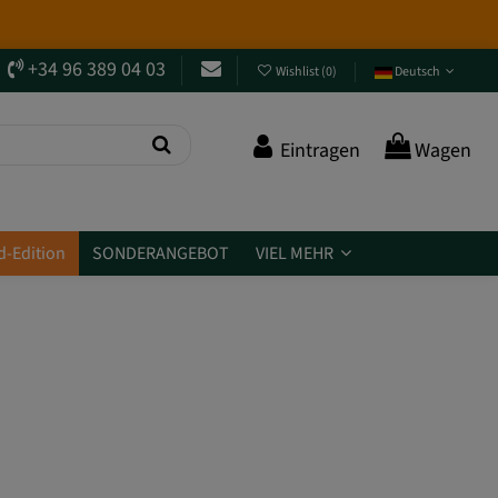
verpassen?
Spring rein und entdecke sie
.
+34 96 389 04 03
Wishlist
(
0
)
Deutsch
Eintragen
Wagen
d-Edition
SONDERANGEBOT
VIEL MEHR