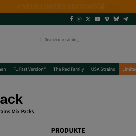
etikarten + Mix Packs.
Willst du sie wirklich 
men
F1 Fast Version®
The Red Family
USA Strains
Limite
Pack
ains Mix Packs
.
PRODUKTE