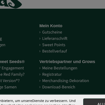
Mein Konto
S
Gutscheine
g
Lieferanschrift
gen
Sweet Points
Bestellverlauf
weet Seeds®
Vertriebspartner und Grows
® Engagement
Meine Bestellungen
he Red Family?
Registratur
st Version®?
Merchandising-Dekoration
ige Samen
Download-Bereich
anbietern, um unsereDienste zu verbessern. Und
ALL