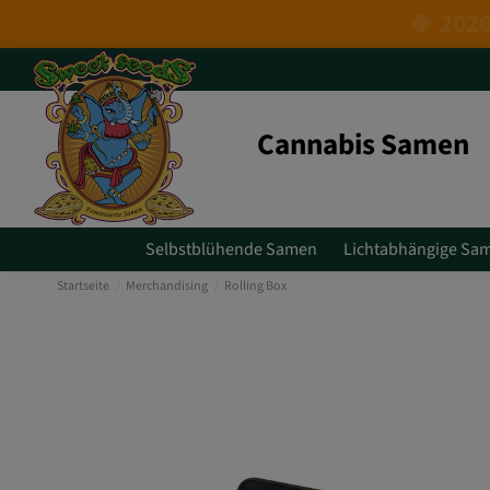
Cannabis Samen
Selbstblühende Samen
Lichtabhängige Sa
Startseite
Merchandising
Rolling Box