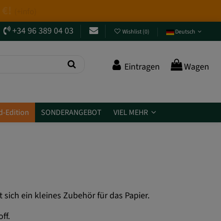
+34 96 389 04 03
Wishlist
(
0
)
Deutsch
Eintragen
Wagen
d-Edition
SONDERANGEBOT
VIEL MEHR
sich ein kleines Zubehör für das Papier.
ff.