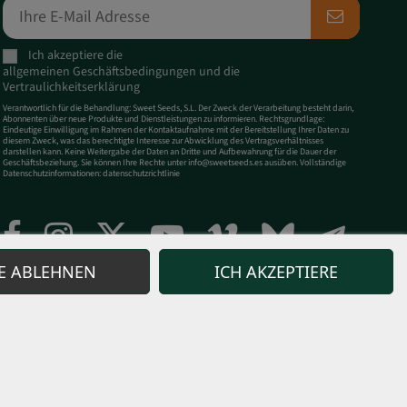
Ich akzeptiere die
allgemeinen
Geschäftsbedingungen
und
die
Vertraulichkeitserklärung
Verantwortlich für die Behandlung: Sweet Seeds, S.L. Der Zweck der Verarbeitung besteht darin,
Abonnenten über neue Produkte und Dienstleistungen zu informieren. Rechtsgrundlage:
Eindeutige Einwilligung im Rahmen der Kontaktaufnahme mit der Bereitstellung Ihrer Daten zu
diesem Zweck, was das berechtigte Interesse zur Abwicklung des Vertragsverhältnisses
darstellen kann. Keine Weitergabe der Daten an Dritte und Aufbewahrung für die Dauer der
Geschäftsbeziehung. Sie können Ihre Rechte unter
info@sweetseeds.es
ausüben. Vollständige
Datenschutzinformationen:
datenschutzrichtlinie
E ABLEHNEN
ICH AKZEPTIERE
aatgut und andere vermarkteten Produkte zu unerlaubten Zwecken
 Handel nicht legal ist. Sweet Seeds® hat Kontrollen eingeführt,