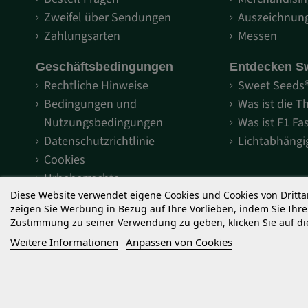
Zweifel über Sendungen
Auszeichnun
Zahlungsarten
Messen
Geschäftsbedingungen
Entdecken S
Rechtliche Hinweise
Sweet Seeds
Bedingungen und
Was ist die T
Nutzungsbedingungen
Was ist F1 Fa
Datenschutzrichtlinie
Lichtabhäng
Cookies
Urheberrechte
Diese Website verwendet eigene Cookies und Cookies von Dritt
zeigen Sie Werbung in Bezug auf Ihre Vorlieben, indem Sie Ihr
Zustimmung zu seiner Verwendung zu geben, klicken Sie auf die
Weitere Informationen
Anpassen von Cookies
Die Cannabis-Samen, die Sweet Seeds® vermarktet, sind Sammlun
der geltenden Gesetzgebung zu verwenden. Sweet Seeds® verkauft 