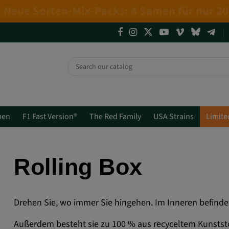
4 NEUE LIMITED EDITIONS💣
(+info)
men
F1 Fast Version®
The Red Family
USA Strains
Limite
Rolling Box
Drehen Sie, wo immer Sie hingehen. Im Inneren befindet 
Außerdem besteht sie zu 100 % aus recyceltem Kunststo