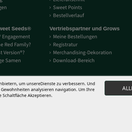
gen
Sweet Points
Bestellverlauf
weet Seeds®
Vertriebspartner und Grows
® Engagement
Meine Bestellungen
he Red Family?
Registratur
st Version®?
Merchandising-Dekoration
ige Samen
Download-Bereich
anbietern, um unsereDienste zu verbessern. Und
ALL
e Gewohnheiten analysieren navigation. Um Ihre
 Schaltfläche Akzeptieren.
gsobjekte und genetische Konservierung. Es ist ausdrücklich untersagt, S
oder versendet keine Cannabissamen an Länder, in denen deren Besitz oder