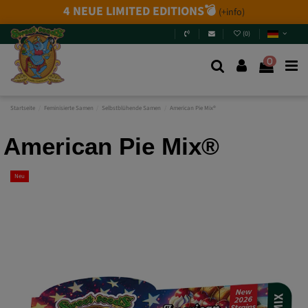
4 NEUE LIMITED EDITIONS💣
(+info)
(
0
)
0
Startseite
Feminisierte Samen
Selbstblühende Samen
American Pie Mix®
American Pie Mix®
Neu