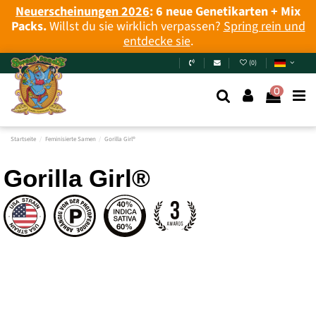
Neuerscheinungen 2026
: 6 neue Genetikarten + Mix
Packs.
Willst du sie wirklich verpassen?
Spring rein und
entdecke sie
.
(
0
)
0
Startseite
Feminisierte Samen
Gorilla Girl®
Gorilla Girl®