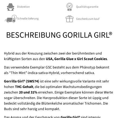
Diskretion
Qualitätsgarantie
Schnelle lieferung
Geschenk zum kauf
BESCHREIBUNG GORILLA GIRL®
Hybrid aus der Kreuzung zwischen zwei der berühmtesten und
kräftigsten Sorten aus den
USA, Gorilla Glue x Girl Scout Cookies
.
Das verwendete Exemplar GSC besteht aus dem Phänotyp bekannt
als “Thin Mint”-indica-sativa-Hybrid, vorherrschend sativa.
Gorrilla Girl® (SWS74)
ist eine sehr wirkungsvolle Variante mit sehr
hohen
THC-Gehalt
, die bei optimalen Wachstumsbedingungen
zwischen
20 und 31%
erreichen. Einige Exemplare können diese Werte
sogar überschreiten. Die Harzproduktion dieser Sorte ist üppig und
bedeckt vollständig die Blütenkelche aromatischer Trichomen. Die
Buds sind sehr harzig und kompakt.
Das Aroma und der Geschmack von
Gorilla Girl®
sind intensiv,