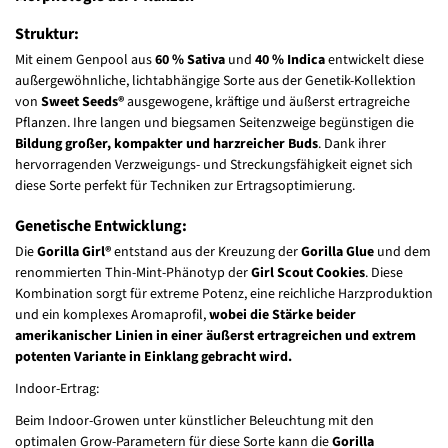
Struktur:
Mit einem Genpool aus
60 % Sativa
und
40 % Indica
entwickelt diese
außergewöhnliche, lichtabhängige Sorte aus der Genetik-Kollektion
von
Sweet Seeds®
ausgewogene, kräftige und äußerst ertragreiche
Pflanzen. Ihre langen und biegsamen Seitenzweige begünstigen die
Bildung großer, kompakter und harzreicher Buds
. Dank ihrer
hervorragenden Verzweigungs- und Streckungsfähigkeit eignet sich
diese Sorte perfekt für Techniken zur Ertragsoptimierung.
Genetische Entwicklung:
Die
Gorilla Girl®
entstand aus der Kreuzung der
Gorilla Glue
und dem
renommierten Thin-Mint-Phänotyp der
Girl Scout Cookies
. Diese
Kombination sorgt für extreme Potenz, eine reichliche Harzproduktion
und ein komplexes Aromaprofil,
wobei die Stärke beider
amerikanischer Linien in einer äußerst ertragreichen und extrem
potenten Variante in Einklang gebracht wird.
Indoor-Ertrag:
Beim Indoor-Growen unter künstlicher Beleuchtung mit den
optimalen Grow-Parametern für diese Sorte kann die
Gorilla