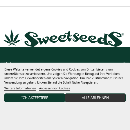
Hilfe
Diese Website verwendet eigene Cookies und Cookies von Drittanbietern, um
unsereDienste zu verbessern. Und zeigen Sie Werbung in Bezug auf Ihre Vorlieben,
Viel mehr
indem Sie Ihre Gewohnheiten analysieren navigation. Um Ihre Zustimmung zu seiner
Verwendung zu geben, klicken Sie auf die Schaltfläche Akzeptieren.
Mein Konto
Weitere Informationen
Anpassen von Cookies
ICH AKZEPTIERE
ALLE ABLEHNEN
Geschäftsbedingungen
Entdecken Sweet Seeds®
Vertriebspartner und Grows