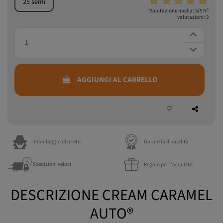
Valutazione media:
5
/5 Nº
valutazioni:
3
AGGIUNGI AL CARRELLO
Imballaggio discreto
Garanzia di qualità
Spedizioni veloci
Regalo per l'acquisto
DESCRIZIONE CREAM CARAMEL
AUTO®