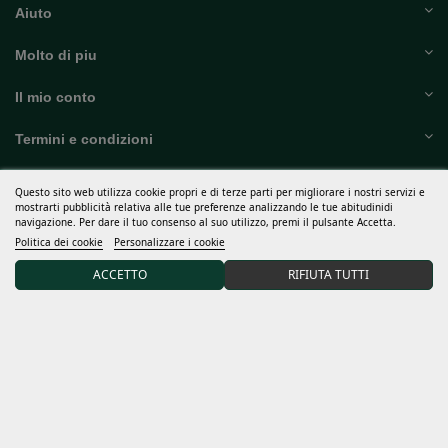
Molto di piu
Il mio conto
Termini e condizioni
Scopri Sweet Seeds®
Questo sito web utilizza cookie propri e di terze parti per migliorare i nostri servizi e
Distributore e grows
mostrarti pubblicità relativa alle tue preferenze analizzando le tue abitudinidi
navigazione. Per dare il tuo consenso al suo utilizzo, premi il pulsante Accetta.
Politica dei cookie
Personalizzare i cookie
Iscriviti alla nostra newsletter e ricevi il 15% di SCONTO sul
tuo primo ordine
ACCETTO
RIFIUTA TUTTI
Accetto le
condizioni generali
e la
politica di riservatezza
Responsabile del trattamento: Sweet Seeds, S.L. Lo scopo del trattamento è quello di informare gli
iscritti su nuovi prodotti e servizi. Base giuridica: consenso inequivocabile quando ci contatti e ci fornisci
i tuoi dati per questo scopo, che può costituire l'interesse legittimo per la gestione del rapporto
contrattuale. Nessun trasferimento dei dati a terzi e conservati per tutta la durata del rapporto. Puoi
esercitare i tuoi diritti scrivendo a
info@sweetseeds.com
. Informativa completa sulla protezione dei
dati:
politica di riservatezza