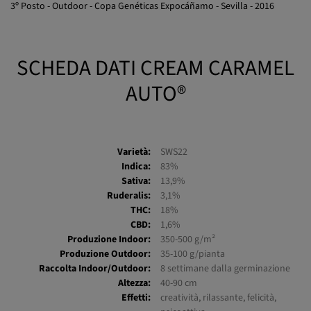
SCHEDA DATI CREAM CARAMEL
AUTO®
Varietà:
SWS22
Indica:
83%
Sativa:
13,9%
Ruderalis:
3,1%
THC:
18%
CBD:
1,6%
Produzione Indoor:
350-500 g/m²
Produzione Outdoor:
35-100 g/pianta
Raccolta Indoor/Outdoor:
8 settimane dalla germinazione
Altezza:
40-90 cm
Effetti:
creatività, rilassante, felicità,
psicoattiva