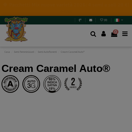
4 NUOVE EDIZIONI LIMITATE💣
(+info)
(
0
)
0
Casa
Semi Femminizzati
Semi Autofiorenti
Cream Caramel Auto®
Cream Caramel Auto®