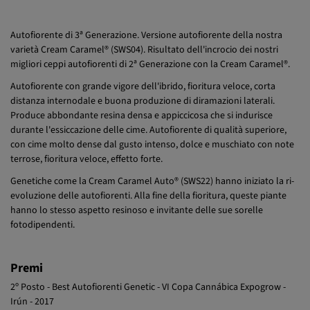
Autofiorente di 3ª Generazione. Versione autofiorente della nostra
varietà Cream Caramel® (SWS04). Risultato dell'incrocio dei nostri
migliori ceppi autofiorenti di 2ª Generazione con la Cream Caramel®.
Autofiorente con grande vigore dell'ibrido, fioritura veloce, corta
distanza internodale e buona produzione di diramazioni laterali.
Produce abbondante resina densa e appiccicosa che si indurisce
durante l'essiccazione delle cime. Autofiorente di qualità superiore,
con cime molto dense dal gusto intenso, dolce e muschiato con note
terrose, fioritura veloce, effetto forte.
Genetiche come la Cream Caramel Auto® (SWS22) hanno iniziato la ri-
evoluzione delle autofiorenti. Alla fine della fioritura, queste piante
hanno lo stesso aspetto resinoso e invitante delle sue sorelle
fotodipendenti.
Premi
2º Posto - Best Autofiorenti Genetic - VI Copa Cannábica Expogrow -
Irún - 2017
3º Posto - Outdoor - Copa Genéticas Expocáñamo - Sevilla - 2016