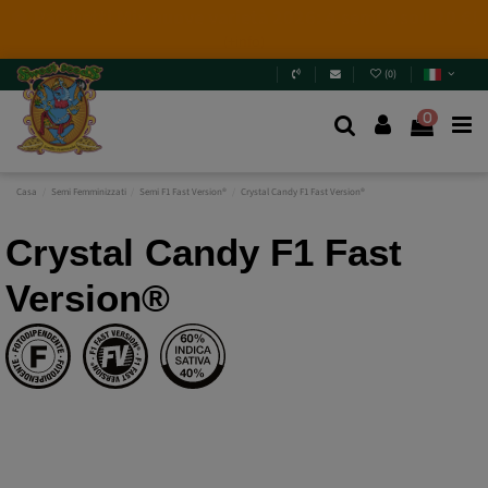
4 NUOVE EDIZIONI LIMITATE💣
(+info)
(
0
)
0
Casa
Semi Femminizzati
Semi F1 Fast Version®
Crystal Candy F1 Fast Version®
Crystal Candy F1 Fast
Version®