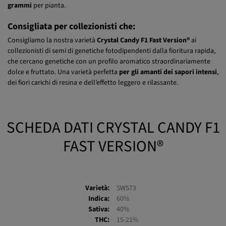
Consigliata per collezionisti che:
Consigliamo la nostra varietà
Crystal Candy F1 Fast Version®
ai
collezionisti di semi di genetiche fotodipendenti dalla fioritura rapida,
che cercano genetiche con un profilo aromatico straordinariamente
dolce e fruttato. Una varietà perfetta
per gli amanti dei sapori intensi
,
dei fiori carichi di resina e dell’effetto leggero e rilassante.
SCHEDA DATI CRYSTAL CANDY F1
FAST VERSION®
Varietà:
SWS73
Indica:
60%
Sativa:
40%
THC:
15-21%
CBD:
0,1%