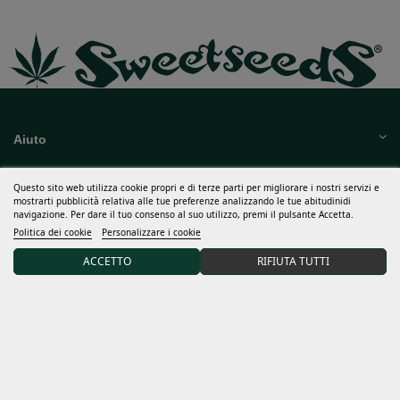
Aiuto
Molto di piu
Questo sito web utilizza cookie propri e di terze parti per migliorare i nostri servizi e
Il mio conto
mostrarti pubblicità relativa alle tue preferenze analizzando le tue abitudinidi
navigazione. Per dare il tuo consenso al suo utilizzo, premi il pulsante Accetta.
Politica dei cookie
Personalizzare i cookie
Termini e condizioni
ACCETTO
RIFIUTA TUTTI
Scopri Sweet Seeds®
Distributore e grows
Iscriviti alla nostra newsletter e ricevi il 15% di SCONTO sul
tuo primo ordine