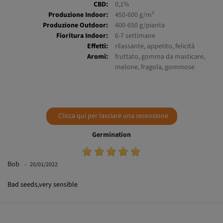
Produzione Indoor:
450-600 g/m²
Produzione Outdoor:
400-650 g/pianta
Fioritura Indoor:
6-7 settimane
Effetti:
rilassante, appetito, felicità
Aromi:
fruttato, gomma da masticare,
melone, fragola, gommose
Clicca qui per lasciare una recensione
Germination
Bob
20/01/2022
Bad seeds,very sensible