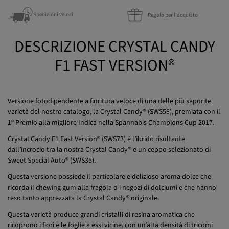
Spedizioni veloci
Regalo per l'acquisto
DESCRIZIONE CRYSTAL CANDY
F1 FAST VERSION®
Versione fotodipendente a fioritura veloce di una delle più saporite
varietà del nostro catalogo, la Crystal Candy® (SWS58), premiata con il
1º Premio alla migliore Indica nella Spannabis Champions Cup 2017.
Crystal Candy F1 Fast Version® (SWS73) è l’ibrido risultante
dall’incrocio tra la nostra Crystal Candy® e un ceppo selezionato di
Sweet Special Auto® (SWS35).
Questa versione possiede il particolare e delizioso aroma dolce che
ricorda il chewing gum alla fragola o i negozi di dolciumi e che hanno
reso tanto apprezzata la Crystal Candy® originale.
Questa varietà produce grandi cristalli di resina aromatica che
ricoprono i fiori e le foglie a essi vicine, con un’alta densità di tricomi
lunghi e dalla testa grande. Dalle sue gemme è possibile ottenere