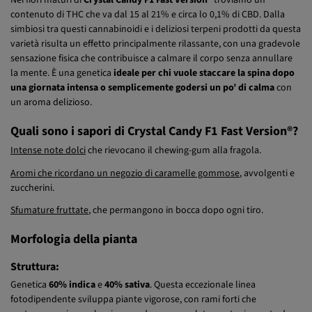
contenuto di THC che va dal 15 al 21% e circa lo 0,1% di CBD. Dalla
simbiosi tra questi cannabinoidi e i deliziosi terpeni prodotti da questa
varietà risulta un effetto principalmente rilassante, con una gradevole
sensazione fisica che contribuisce a calmare il corpo senza annullare
la mente. È una genetica
ideale per chi vuole staccare la spina dopo
una giornata intensa o semplicemente godersi un po’ di calma
con
un aroma delizioso.
Quali sono i sapori di Crystal Candy F1 Fast Version®?
Intense note dolci
che rievocano il chewing-gum alla fragola.
Aromi che ricordano un negozio di caramelle gommose
, avvolgenti e
zuccherini.
Sfumature fruttate
, che permangono in bocca dopo ogni tiro.
Morfologia della pianta
Struttura:
Genetica
60% indica
e
40% sativa
. Questa eccezionale linea
fotodipendente sviluppa piante vigorose, con rami forti che
sostengono cime voluminose e dense, completamente ricoperte da