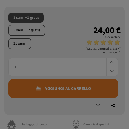
3 semi +1 gratis
24,00 €
5 semi + 2 gratis
Tasse incluse
25 semi
Valutazione media:
5
/5 Nº
valutazioni:
1
AGGIUNGI AL CARRELLO
Imballaggio discreto
Garanzia di qualità