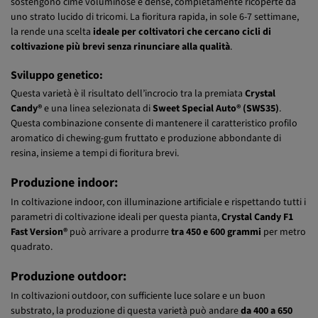
uno strato lucido di tricomi. La fioritura rapida, in sole 6-7 settimane,
la rende una scelta
ideale per coltivatori che cercano cicli di
coltivazione più brevi senza rinunciare alla qualità
.
Sviluppo genetico:
Questa varietà è il risultato dell’incrocio tra la premiata
Crystal
Candy®
e una linea selezionata di
Sweet Special Auto® (SWS35)
.
Questa combinazione consente di mantenere il caratteristico profilo
aromatico di chewing-gum fruttato e produzione abbondante di
resina, insieme a tempi di fioritura brevi.
Produzione indoor:
In coltivazione indoor, con illuminazione artificiale e rispettando tutti i
parametri di coltivazione ideali per questa pianta,
Crystal Candy F1
Fast Version®
può arrivare a produrre
tra 450 e 600 grammi
per metro
quadrato.
Produzione outdoor:
In coltivazioni outdoor, con sufficiente luce solare e un buon
substrato, la produzione di questa varietà può andare
da 400 a 650
grammi
per pianta.