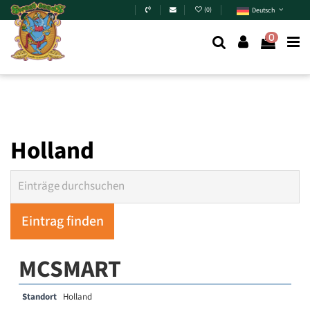
Zum Hauptinhalt springen
(
0
)
Deutsch
0
Holland
MCSMART
Standort
Holland