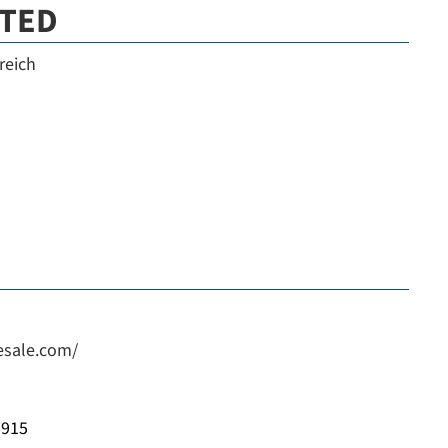
ITED
reich
esale.com/
7915