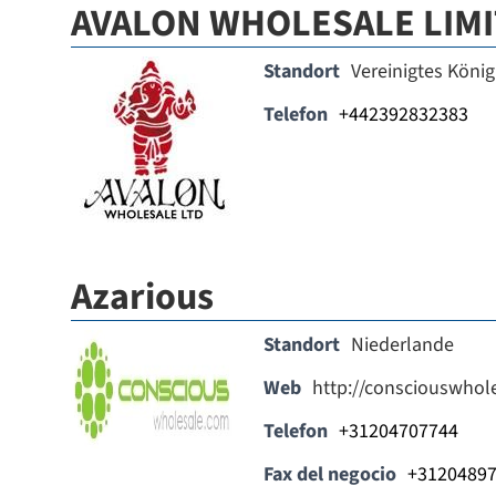
AVALON WHOLESALE LIM
Standort
Vereinigtes König
Telefon
+442392832383
Azarious
Standort
Niederlande
Web
http://consciouswhol
Telefon
+31204707744
Fax del negocio
+3120489