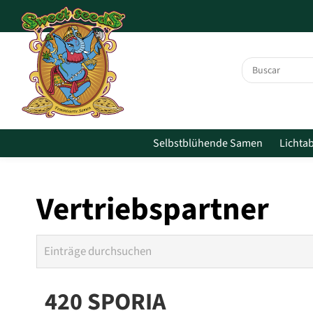
Zum Hauptinhalt springen
Selbstblühende Samen
Lichta
Vertriebspartner
420 SPORIA