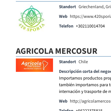
Standort
Griechenland
,
Gr
Web
https://www.420sporia
Telefon
+302110014704
AGRICOLA MERCOSUR
Standort
Chile
Descripción corta del nego
Importamos productos propi
también importamos para t
internación y trasporte de 
Web
http://agricolamerco
Telefon
+56222375815