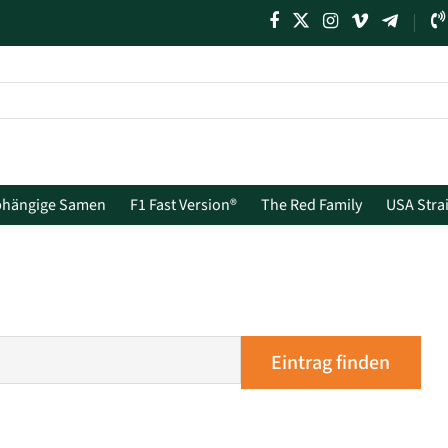
bhängige Samen
F1 Fast Version®
The Red Family
USA Stra