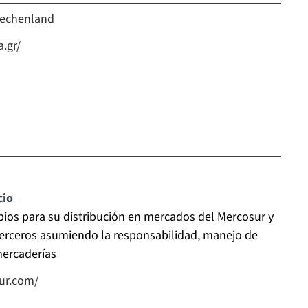
iechenland
.gr/
cio
os para su distribución en mercados del Mercosur y
erceros asumiendo la responsabilidad, manejo de
mercaderías
sur.com/