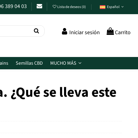
96 389 04 03
Lista de deseos
(
0
)
Español
Iniciar sesión
Carrito
ains
Semillas CBD
MUCHO MÁS
. ¿Qué se lleva este