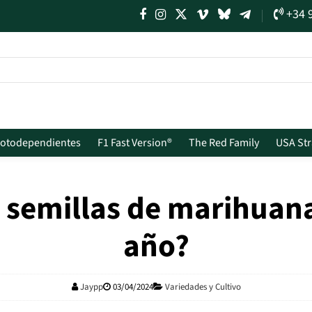
+34 
Fotodependientes
F1 Fast Version®
The Red Family
USA Str
 semillas de marihuana
año?
Jaypp
03/04/2024
Variedades y Cultivo