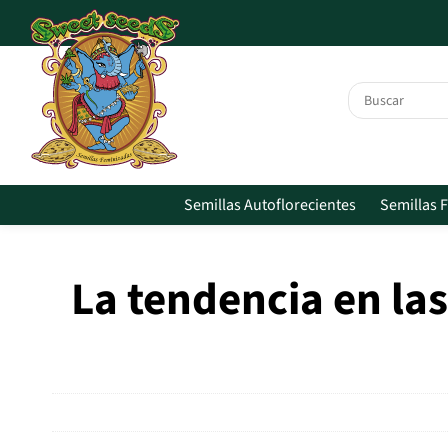
Skip to main content
Semillas Autoflorecientes
Semillas 
La tendencia en las