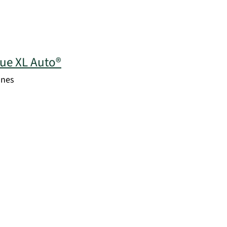
lue XL Auto®
ones