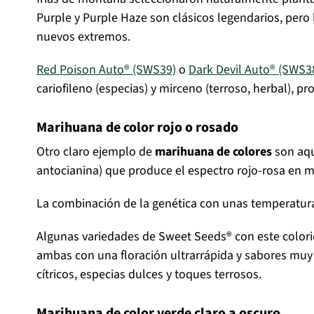
Purple y Purple Haze son clásicos legendarios, pero
nuevos extremos.
Red Poison Auto® (SWS39)
o
Dark Devil Auto® (SWS3
cariofileno (especias) y mirceno (terroso, herbal),
Marihuana de color rojo o rosado
Otro claro ejemplo de
marihuana de colores
son aqu
antocianina) que produce el espectro rojo-rosa en me
La combinación de la genética con unas temperaturas
Algunas variedades de Sweet Seeds® con este colorid
ambas con una floración ultrarrápida y sabores muy f
cítricos, especias dulces y toques terrosos.
Marihuana de color verde claro a oscuro