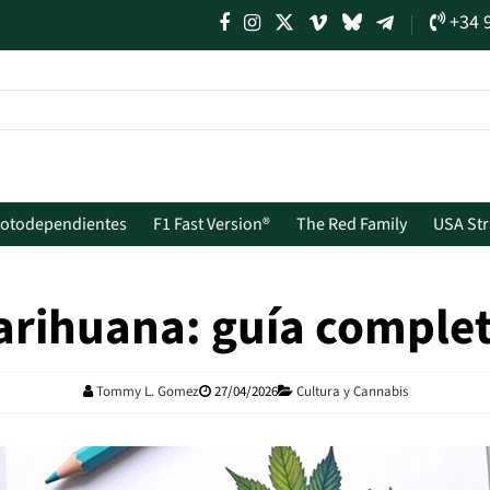
+34 
Fotodependientes
F1 Fast Version®
The Red Family
USA Str
arihuana: guía comple
Tommy L. Gomez
27/04/2026
Cultura y Cannabis