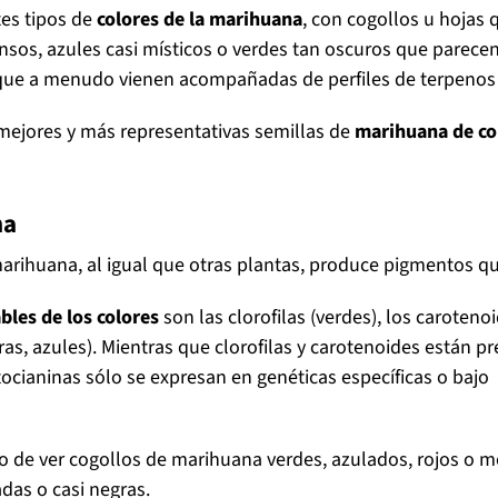
tes tipos de
colores de la marihuana
, con cogollos u hojas
ensos, azules casi místicos o verdes tan oscuros que parece
que a menudo vienen acompañadas de perfiles de terpenos e
 mejores y más representativas semillas de
marihuana de co
na
marihuana, al igual que otras plantas, produce pigmentos q
les de los colores
son las clorofilas (verdes), los caroteno
uras, azules). Mientras que clorofilas y carotenoides están p
ocianinas sólo se expresan en genéticas específicas o bajo
o de ver cogollos de marihuana verdes, azulados, rojos o m
das o casi negras.