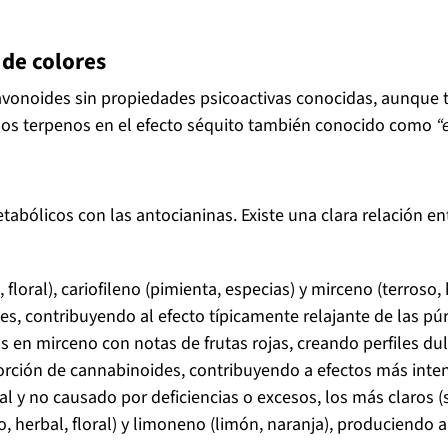
 de colores
lavonoides sin propiedades psicoactivas conocidas, aunque 
a los terpenos en el efecto séquito también conocido como
“
bólicos con las antocianinas. Existe una clara relación entr
, floral), cariofileno (pimienta, especias) y mirceno (terroso, 
tes, contribuyendo al efecto típicamente relajante de las pú
s en mirceno con notas de frutas rojas, creando perfiles du
orción de cannabinoides, contribuyendo a efectos más inte
al y no causado por deficiencias o excesos, los más claros (
o, herbal, floral) y limoneno (limón, naranja), produciendo