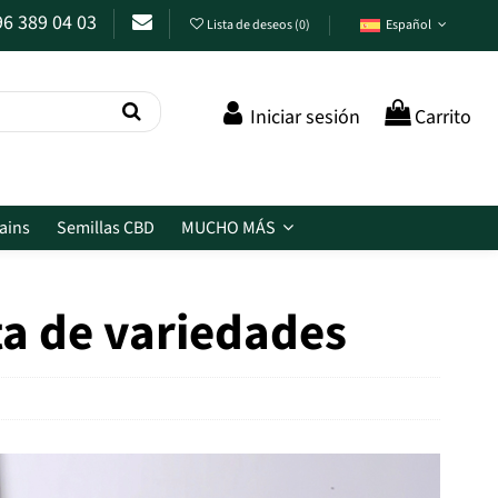
96 389 04 03
Lista de deseos
(
0
)
Español
Iniciar sesión
Carrito
ains
Semillas CBD
MUCHO MÁS
ta de variedades