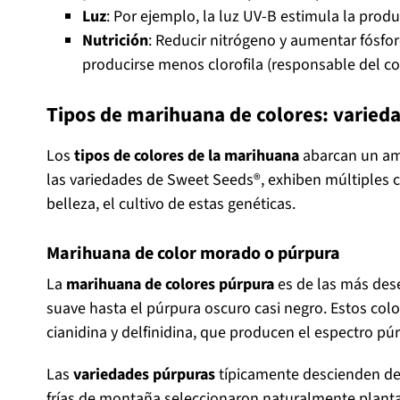
Luz
: Por ejemplo, la luz UV-B estimula la prod
Nutrición
: Reducir nitrógeno y aumentar fósforo
producirse menos clorofila (responsable del col
Tipos de marihuana de colores: varieda
Los
tipos de colores de la marihuana
abarcan un am
las variedades de Sweet Seeds®, exhiben múltiples
belleza, el cultivo de estas genéticas.
Marihuana de color morado o púrpura
La
marihuana de colores púrpura
es de las más des
suave hasta el púrpura oscuro casi negro. Estos col
cianidina y delfinidina, que producen el espectro pú
Las
variedades púrpuras
típicamente descienden de
frías de montaña seleccionaron naturalmente planta