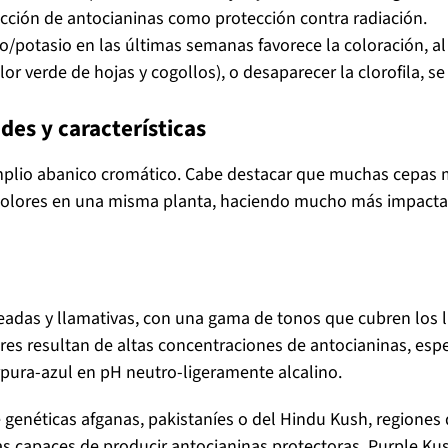
ucción de antocianinas como protección contra radiación.
/potasio en las últimas semanas favorece la coloración, al i
or verde de hojas y cogollos), o desaparecer la clorofila, s
des y características
plio abanico cromático. Cabe destacar que muchas cepas
 colores en una misma planta, haciendo mucho más impacta
eadas y llamativas, con una gama de tonos que cubren los l
ores resultan de altas concentraciones de antocianinas, esp
rpura-azul en pH neutro-ligeramente alcalino.
 genéticas afganas, pakistaníes o del Hindu Kush, regiones
s capaces de producir antocianinas protectoras. Purple K