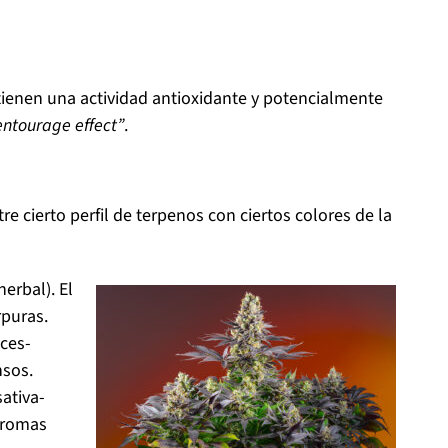
tienen una actividad antioxidante y potencialmente
entourage effect”
.
e cierto perfil de terpenos con ciertos colores de la
herbal). El
rpuras.
lces-
nsos.
sativa-
 aromas