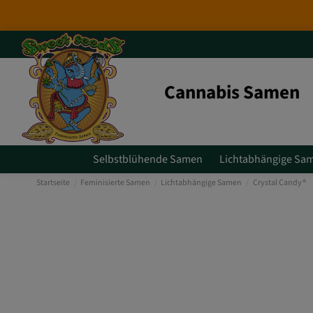
Cannabis Samen
Selbstblühende Samen
Lichtabhängige Sa
Startseite
Feminisierte Samen
Lichtabhängige Samen
Crystal Candy®