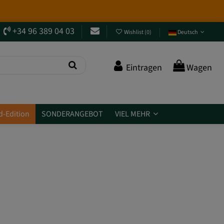
+34 96 389 04 03
Wishlist
(
0
)
Deutsch
Eintragen
Wagen
d-Edition
SONDERANGEBOT
VIEL MEHR