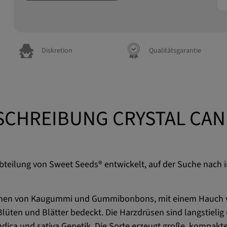
Diskretion
Qualitätsgarantie
SCHREIBUNG CRYSTAL CAN
teilung von Sweet Seeds® entwickelt, auf der Suche nach 
Tönen von Kaugummi und Gummibonbons, mit einem Hauch vo
Blüten und Blätter bedeckt. Die Harzdrüsen sind langstieli
ndica und sativa Genetik. Die Sorte erzeugt große, kompak