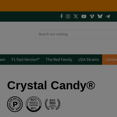
4 NEUE LIMITED EDITIONS💣
(+info)
men
F1 Fast Version®
The Red Family
USA Strains
Limite
Crystal Candy®