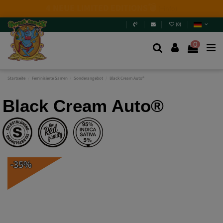
Neuerscheinungen 2026
: 6 neue Genetikarten + Mix
Packs.
Willst du sie wirklich verpassen?
Spring rein und
entdecke sie
.
(
0
)
0
Startseite
Feminisierte Samen
Sonderangebot
Black Cream Auto®
Black Cream Auto®
-35%