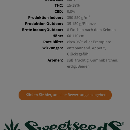
Sativa:
5%
Ruderalis:
3,1%
THC:
15-18%
CBD:
0,8%
Produktion Indoor:
350-550 g/m²
Produktion Outdoor:
35-150 g/Pflanze
Ernte Indoor/Outdoor:
8 Wochen nach dem Keimen
Höhe:
60-110 cm
Rote Blüte:
circa 95% aller Exemplare
Wirkungen:
entspannend, Appetit,
Glücksgefühl
Aromen:
süß, fruchtig, Gummibärchen,
erdig, Beeren
Klicken Sie hier, um eine Bewertung abzugeben