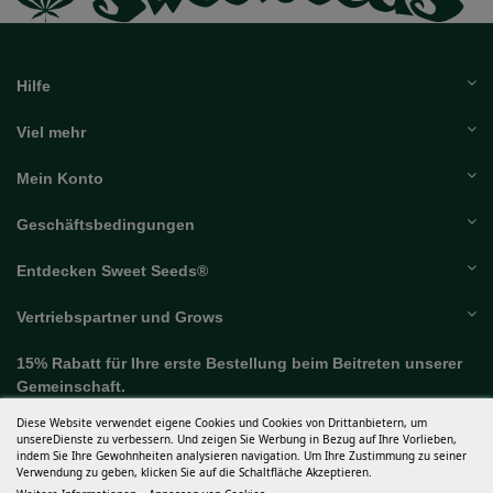
Hilfe
Viel mehr
Mein Konto
Geschäftsbedingungen
Entdecken Sweet Seeds®
Vertriebspartner und Grows
15% Rabatt für Ihre erste Bestellung beim Beitreten unserer
Diese Website verwendet eigene Cookies und Cookies von Drittanbietern, um
Gemeinschaft.
unsereDienste zu verbessern. Und zeigen Sie Werbung in Bezug auf Ihre Vorlieben,
indem Sie Ihre Gewohnheiten analysieren navigation. Um Ihre Zustimmung zu seiner
Verwendung zu geben, klicken Sie auf die Schaltfläche Akzeptieren.