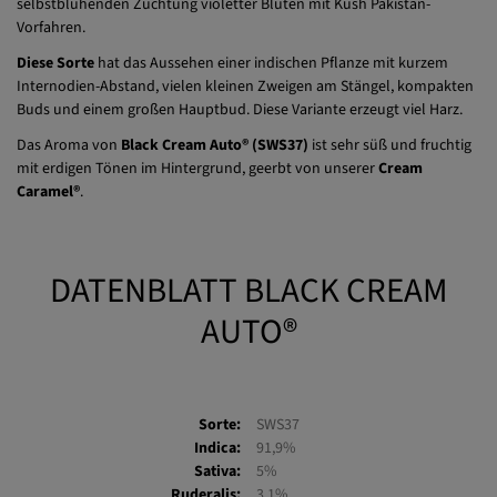
Hybrid aus einer Kreuzung zwischen unserer preisgekrönten Sorte, der
original
Cream Caramel® (SWS04)
, und einer exotischen,
selbstblühenden Züchtung violetter Blüten mit Kush Pakistan-
Vorfahren.
Diese Sorte
hat das Aussehen einer indischen Pflanze mit kurzem
Internodien-Abstand, vielen kleinen Zweigen am Stängel, kompakten
Buds und einem großen Hauptbud. Diese Variante erzeugt viel Harz.
Das Aroma von
Black Cream Auto® (SWS37)
ist sehr süß und fruchtig
mit erdigen Tönen im Hintergrund, geerbt von unserer
Cream
Caramel®
.
DATENBLATT BLACK CREAM
AUTO®
Sorte:
SWS37
Indica:
91,9%