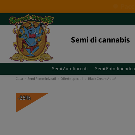
Semi di cannabis
Semi Autofiorenti
Semi Fotodipenden
Casa
Semi Femminizzati
Offerte speciali
Black Cream Auto®
-35%