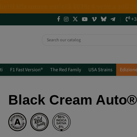
4 NUOVE EDIZIONI LIMITATE💣
(+info)
+3
ti
F1 Fast Version®
The Red Family
USA Strains
Edizione
Black Cream Auto