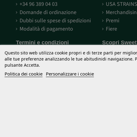
+34 96 389 04 03
USA STRAIN
Domande di ordinazione
Merchandisin
Dubbi sulle spese di spedizioni
Premi
Modalità di pagamento
Fiere
Termini e condizioni
Scopri Swee
Avviso legale
L'impegno di
Questo sito web utilizza cookie propri e di terze parti per miglior
Termini e le condizioni d’uso
Qual è The R
alle tue preferenze analizzando le tue abitudinidi navigazione. Pe
pulsante Accetta.
Privacy
Qual è F1 Fas
Politica dei cookie
Personalizzare i cookie
Cookies
Semi Fotodip
Diritti riservati
I semi di cannabis commercializzati da Sweet Seeds® sono oggetto d
legislazione vigente. Sweet Seeds® non effettuerà vendite o spedizion