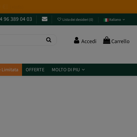
4 96 389 04 03
Lista dei desideri
(
0
)
Italiano
Accedi
Carrello
 Limitata
OFFERTE
MOLTO DI PIU
®