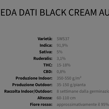
EDA DATI BLACK CREAM A
Varietà:
SWS37
Indica:
91,9%
Sativa:
5%
Ruderalis:
3,1%
THC:
15-18%
CBD:
0,8%
Produzione Indoor:
350-550 g/m²
Produzione Outdoor:
35-150 g/pianta
Raccolta Indoor/Outdoor:
8 settimane dalla germinazi
Altezza:
60-110 cm
Fiore rosso:
approssimativamente il 95% 