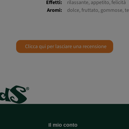
Effetti:
rilassante, appetito, felicità
Aromi:
dolce, fruttato, gommose, t
Clicca qui per lasciare una recensione
Il mio conto