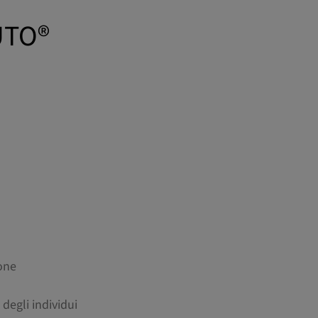
UTO®
one
degli individui