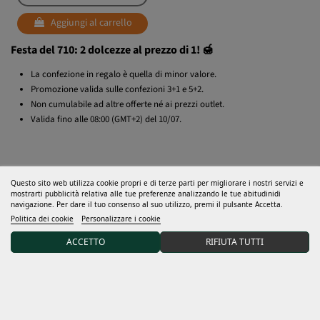
Aggiungi al carrello
Festa del 710: 2 dolcezze al prezzo di 1! 🍯
La confezione in regalo è quella di minor valore.
Promozione valida sulle confezioni 3+1 e 5+2.
Non cumulabile ad altre offerte né ai prezzi outlet.
Valida fino alle 08:00 (GMT+2) del 10/07.
Questo sito web utilizza cookie propri e di terze parti per migliorare i nostri servizi e
mostrarti pubblicità relativa alle tue preferenze analizzando le tue abitudinidi
navigazione. Per dare il tuo consenso al suo utilizzo, premi il pulsante Accetta.
Politica dei cookie
Personalizzare i cookie
ACCETTO
RIFIUTA TUTTI
Aiuto
Molto di piu